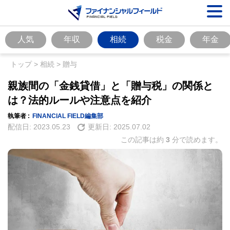
人気
年収
相続
税金
年金
トップ
>
相続
>
贈与
親族間の「金銭貸借」と「贈与税」の関係と
は？法的ルールや注意点を紹介
執筆者 :
FINANCIAL FIELD編集部
配信日:
2023.05.23
更新日:
2025.07.02
この記事は約
3
分で読めます。