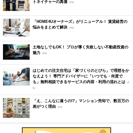
トネイチャーの真価
[PR]
「HOME4Uオーナーズ」がリニューアル！ 賃貸経営の
悩みをまとめて解決
[PR]
土地なしでもOK！ プロが導く失敗しない不動産投資の
魅力
[PR]
はじめての注文住宅は「家づくりのとびら」で理想をか
なえよう！ 専門アドバイザーに「いつでも・何度で
も」無料相談できるサービスの内容・利用の流れとは
[P
R]
「え、こんなに違うの!?」マンション売却で、数百万の
差がつく理由
[PR]