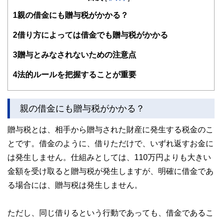
す。
1
親の借金にも贈与税がかかる？
編集部のメンバーは、ファイナンシャルプランナーの資格取
得者を中心に「お金や暮らし」に関する書籍・雑誌の編集経
2
借り方によっては借金でも贈与税がかかる
験者で構成され、企画立案から記事掲載まですべての工程に
関わることで、読者目線のコンテンツを追求しています。
3
贈与とみなされないための注意点
FinancialFieldの特徴は、ファイナンシャルプランナー、弁
4
法的ルールを把握することが重要
護士、税理士、宅地建物取引士、相続診断士、住宅ローンア
ドバイザー、DCプランナー、公認会計士、社会保険労務
士、行政書士、投資アナリスト、キャリアコンサルタントな
ど150名以上の有資格者を執筆者・監修者として迎え、むず
親の借金にも贈与税がかかる？
かしく感じられる年金や税金、相続、保険、ローンなどの話
をわかりやすく発信している点です。
贈与税とは、相手から贈与された財産に発生する税金のこ
このように編集経験豊富なメンバーと金融や経済に精通した
とです。借金のように、借りただけで、いずれ返すお金に
執筆者・監修者による執筆体制を築くことで、内容のわかり
やすさはもちろんのこと、読み応えのあるコンテンツと確か
は発生しません。仕組みとしては、110万円よりも大きい
な情報発信を実現しています。
金額を受け取ると贈与税が発生しますが、明確に借金であ
私たちは、快適でより良い生活のアイデアを提供するお金の
る場合には、贈与税は発生しません。
コンシェルジュを目指します。
ただし、同じ借りるという行動であっても、借金であるこ