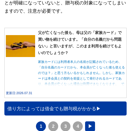
とが明確になっていないと、贈与税の対象になってしまい
ますので、注意が必要です。
父が亡くなった後も、母は父の「家族カード」で
買い物を続けています。「自分の名義だから問題
ない」と言いますが、このまま利用を続けてもよ
いのでしょうか？
家族カードには利用者本人の名前が記載されているため、
「自分名義のカードだから、本会員が亡くなった後も使える
のでは？」と思う方もいるかもしれません。しかし、家族カ
ードは本会員との契約を前提として発行されるカードであ
り、本会員が亡くなった場合は利用できなくなります。 で
は、父親が亡くなった後も母親が家族カードを使い続ける
更新日:2026.07.31
と、どのような問題があるのでしょうか。本記事では、家族
カードの仕組みや、本会員が亡くなった後の正しい対応、遺
族が行うべき手続きについて分かりやすく解説します。
借り方によっては借金でも贈与税がかかる
1
2
3
4
▶