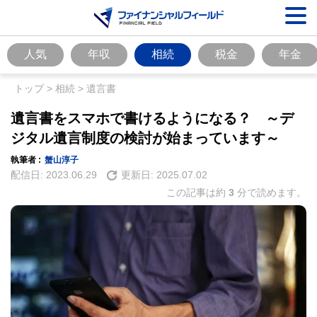
人気
年収
相続
税金
年金
トップ
>
相続
>
遺言書
遺言書をスマホで書けるようになる？ ～デ
ジタル遺言制度の検討が始まっています～
執筆者 :
蟹山淳子
配信日:
2023.06.29
更新日:
2025.07.02
この記事は約
3
分で読めます。