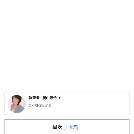
執筆者 : 蟹山淳子 ▼
CFP(R)認定者
宅地建物取引士、住宅ローンアドバイザー
蟹山FPオフィス代表
目次
大学卒業後、銀行勤務を経て専業主婦となり、二世帯住宅で
[
非表示
]
夫の両親と同居、2人の子どもを育てる。1997年夫と死別、