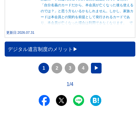
「自分名義のカードだから、本会員が亡くなった後も使える
のでは？」と思う方もいるかもしれません。しかし、家族カ
ードは本会員との契約を前提として発行されるカードであ
り、本会員が亡くなった場合は利用できなくなります。 で
は、父親が亡くなった後も母親が家族カードを使い続ける
更新日:2026.07.31
と、どのような問題があるのでしょうか。本記事では、家族
カードの仕組みや、本会員が亡くなった後の正しい対応、遺
族が行うべき手続きについて分かりやすく解説します。
デジタル遺言制度のメリット
1
2
3
4
▶
1/4