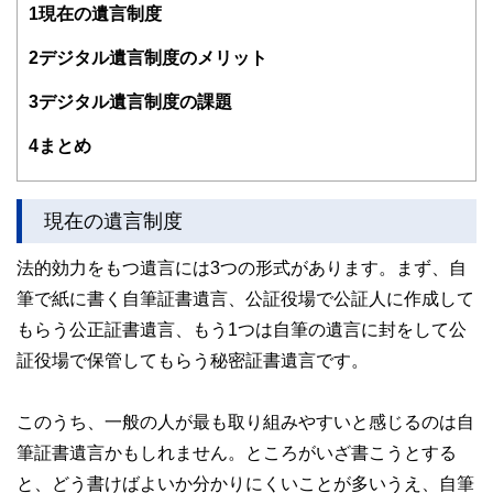
1
現在の遺言制度
シングルマザーとなる。以後、自身の資産管理、義父の認知
症介護、相続など、自分でプランを立てながら対応。2004
年CFP取得。2011年慶應義塾大学経済学部(通信過程)卒業。
2
デジタル遺言制度のメリット
2015年、日本FP協会「くらしとお金のFP相談室」相談員。
2016年日本FP協会、広報センタースタッフ。子どもの受験
3
デジタル遺言制度の課題
は幼稚園から大学まですべて経験。3回の介護と3回の相続を
経験。その他、宅地建物取引士、住宅ローンアドバイザー等
4
まとめ
の資格も保有。
現在の遺言制度
法的効力をもつ遺言には3つの形式があります。まず、自
筆で紙に書く自筆証書遺言、公証役場で公証人に作成して
もらう公正証書遺言、もう1つは自筆の遺言に封をして公
証役場で保管してもらう秘密証書遺言です。
このうち、一般の人が最も取り組みやすいと感じるのは自
筆証書遺言かもしれません。ところがいざ書こうとする
と、どう書けばよいか分かりにくいことが多いうえ、自筆