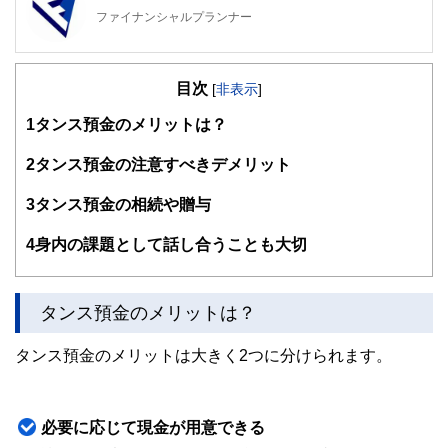
ファイナンシャルプランナー
FinancialField編集部は、金融、経済に関する記事を、日々
の暮らしにどのような影響を与えるかという視点で、お金の
目次
知識がない方でも理解できるようわかりやすく発信していま
[
非表示
]
す。
1
タンス預金のメリットは？
編集部のメンバーは、ファイナンシャルプランナーの資格取
得者を中心に「お金や暮らし」に関する書籍・雑誌の編集経
2
タンス預金の注意すべきデメリット
験者で構成され、企画立案から記事掲載まですべての工程に
関わることで、読者目線のコンテンツを追求しています。
3
タンス預金の相続や贈与
FinancialFieldの特徴は、ファイナンシャルプランナー、弁
4
身内の課題として話し合うことも大切
護士、税理士、宅地建物取引士、相続診断士、住宅ローンア
ドバイザー、DCプランナー、公認会計士、社会保険労務
士、行政書士、投資アナリスト、キャリアコンサルタントな
ど150名以上の有資格者を執筆者・監修者として迎え、むず
タンス預金のメリットは？
かしく感じられる年金や税金、相続、保険、ローンなどの話
をわかりやすく発信している点です。
タンス預金のメリットは大きく2つに分けられます。
このように編集経験豊富なメンバーと金融や経済に精通した
執筆者・監修者による執筆体制を築くことで、内容のわかり
やすさはもちろんのこと、読み応えのあるコンテンツと確か
な情報発信を実現しています。
必要に応じて現金が用意できる