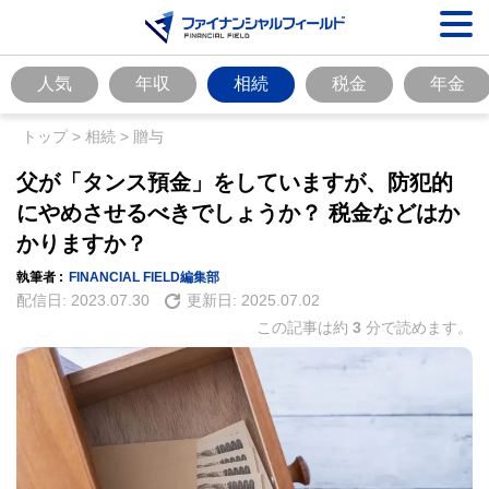
人気
年収
相続
税金
年金
トップ
>
相続
>
贈与
父が「タンス預金」をしていますが、防犯的
にやめさせるべきでしょうか？ 税金などはか
かりますか？
執筆者 :
FINANCIAL FIELD編集部
配信日:
2023.07.30
更新日:
2025.07.02
この記事は約
3
分で読めます。