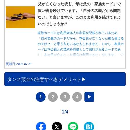
父が亡くなった後も、母は父の「家族カード」で
買い物を続けています。「自分の名義だから問題
ない」と言いますが、このまま利用を続けてもよ
いのでしょうか？
家族カードには利用者本人の名前が記載されているため、
「自分名義のカードだから、本会員が亡くなった後も使える
のでは？」と思う方もいるかもしれません。しかし、家族カ
ードは本会員との契約を前提として発行されるカードであ
り、本会員が亡くなった場合は利用できなくなります。 で
は、父親が亡くなった後も母親が家族カードを使い続ける
更新日:2026.07.31
と、どのような問題があるのでしょうか。本記事では、家族
カードの仕組みや、本会員が亡くなった後の正しい対応、遺
族が行うべき手続きについて分かりやすく解説します。
タンス預金の注意すべきデメリット
1
2
3
4
▶
1/4