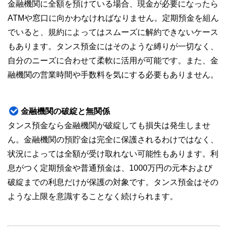
金融機関に全額を預けている場合、現金が必要になったら
私たちは、快適でより良い生活のアイデアを提供するお金の
コンシェルジュを目指します。
ATMや窓口に向かわなければなりません。定期預金を組ん
でいると、規約によってはスムーズに解約できないケース
もあります。タンス預金にはそのような縛りが一切なく、
自分のニーズに合わせて柔軟に活用が可能です。また、金
融機関の営業時間や手数料を気にする必要もありません。
金融機関の破綻と無関係
タンス預金なら金融機関が破綻しても損失は発生しませ
ん。金融機関の預貯金は完全に保護されるわけではなく、
状況によっては全額が受け取れない可能性もあります。利
息がつく定期預金や普通預金は、1000万円の元本および
破綻までの利息だけが保護の対象です。タンス預金はその
ような上限を意識することなく続けられます。