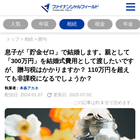
人気
年収
相続
税金
年金
トップ
>
相続
>
贈与
息子が「貯金ゼロ」で結婚します。親として
「300万円」を結婚式費用として渡したいです
が、贈与税はかかりますか？ 110万円を超え
ても非課税になるでしょうか？
執筆者 :
本条アカネ
配信日:
2024.01.07
更新日:
2025.07.02
この記事は約
3
分で読めます。