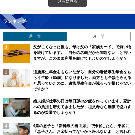
さらに見る
ランキング
週 間
月 間
父が亡くなった後も、母は父の「家族カード」で買い物
を続けています。「自分の名義だから問題ない」と言い
ますが、このまま利用を続けてもよいのでしょうか？
遺族厚生年金をもらいながら、自分の老齢厚生年金をも
らう年齢（65歳）になりました。両方とも全額もらえる
と思っていたのに、遺族厚生年金が減るって損じゃない
ですか？
娘夫婦が仕事の日は毎日孫の夕飯を作っています。家計
への負担も増えてきましたが、祖父母なら無償で協力す
るのが普通でしょうか？
4歳の息子と「新幹線の自由席」で帰省したら、乗客に
「息子さん、お金払ってないから座れないよ」と言われ