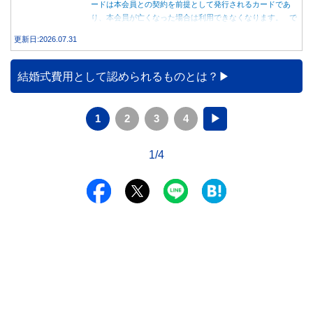
ードは本会員との契約を前提として発行されるカードであ
り、本会員が亡くなった場合は利用できなくなります。 で
は、父親が亡くなった後も母親が家族カードを使い続ける
更新日:2026.07.31
と、どのような問題があるのでしょうか。本記事では、家族
カードの仕組みや、本会員が亡くなった後の正しい対応、遺
族が行うべき手続きについて分かりやすく解説します。
結婚式費用として認められるものとは？
1
2
3
4
▶
1/4