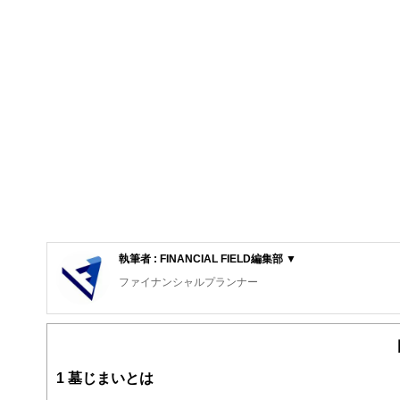
執筆者 : FINANCIAL FIELD編集部 ▼
ファイナンシャルプランナー
FinancialField編集部は、金融、経済に関する記
るようわかりやすく発信しています。
編集部のメンバーは、ファイナンシャルプランナーの資格
案から記事掲載まですべての工程に関わることで、読者目
1
墓じまいとは