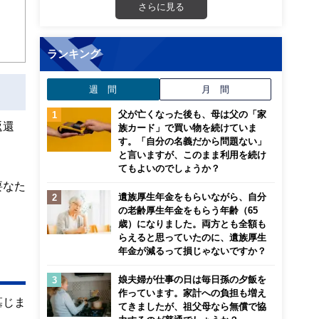
ンナ
さらに見る
迎
ランキング
こ
週 間
月 間
父が亡くなった後も、母は父の「家
返還
族カード」で買い物を続けていま
す。「自分の名義だから問題ない」
と言いますが、このまま利用を続け
てもよいのでしょうか？
要なた
遺族厚生年金をもらいながら、自分
の老齢厚生年金をもらう年齢（65
歳）になりました。両方とも全額も
らえると思っていたのに、遺族厚生
年金が減るって損じゃないですか？
娘夫婦が仕事の日は毎日孫の夕飯を
作っています。家計への負担も増え
墓じま
てきましたが、祖父母なら無償で協