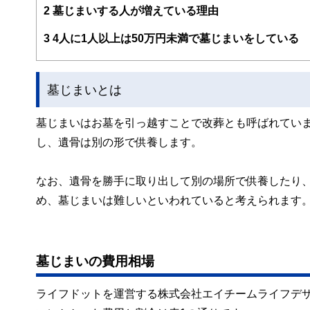
FinancialFieldの特徴は、ファイナンシャルプラ
2
墓じまいする人が増えている理由
ー、公認会計士、社会保険労務士、行政書士、投資アナリ
え、むずかしく感じられる年金や税金、相続、保険、ロー
3
4人に1人以上は50万円未満で墓じまいをしている
このように編集経験豊富なメンバーと金融や経済に精通し
と、読み応えのあるコンテンツと確かな情報発信を実現し
墓じまいとは
私たちは、快適でより良い生活のアイデアを提供するお金
墓じまいはお墓を引っ越すことで改葬とも呼ばれてい
し、遺骨は別の形で供養します。
なお、遺骨を勝手に取り出して別の場所で供養したり
め、墓じまいは難しいといわれていると考えられます
墓じまいの費用相場
ライフドットを運営する株式会社エイチームライフデ