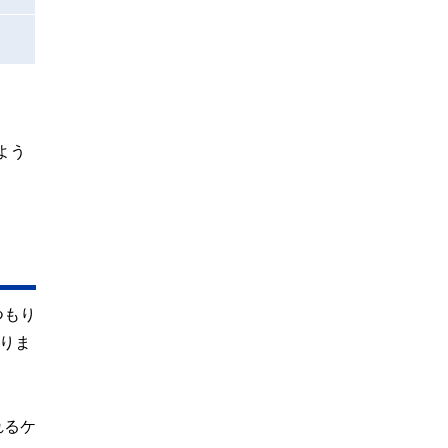
よう
つもり
りま
れるケ