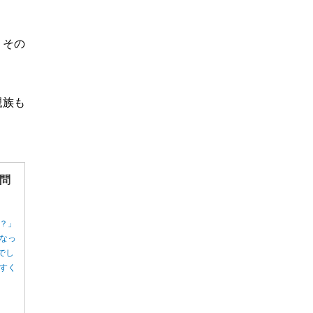
。その
親族も
問
？」
なっ
でし
すく