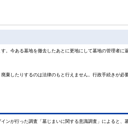
ンナー、弁護士、税理士、宅地建物取引士、相続診断士、住宅ローンアドバイザー、DCプラ
スト、キャリアコンサルタントなど150名以上の有資格者を執筆者・監修者として
ンなどの話をわかりやすく発信している点です。
た執筆者・監修者による執筆体制を築くことで、内容のわかりやすさはもちろんの
ています。
のコンシェルジュを目指します。
ます。今ある墓地を撤去したあとに更地にして墓地の管理者に
、廃棄したりするのは法律のもと行えません。行政手続きが必
。
ザインが行った調査「墓じまいに関する意識調査」によると、