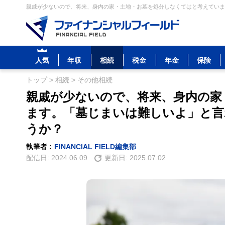
親戚が少ないので、将来、身内の家・土地・お墓を処分しなくてはと考えていま
人気
年収
相続
税金
年金
保険
トップ
>
相続
>
その他相続
親戚が少ないので、将来、身内の家
ます。「墓じまいは難しいよ」と
うか？
執筆者 :
FINANCIAL FIELD編集部
配信日:
2024.06.09
更新日:
2025.07.02