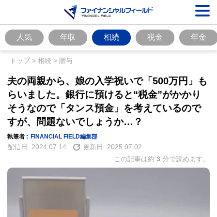
人気
年収
相続
税金
年金
トップ
>
相続
>
贈与
夫の両親から、娘の入学祝いで「500万円」も
らいました。銀行に預けると“税金”がかかり
そうなので「タンス預金」を考えているので
すが、問題ないでしょうか…？
執筆者 :
FINANCIAL FIELD編集部
配信日:
2024.07.14
更新日:
2025.07.02
この記事は約
3
分で読めます。