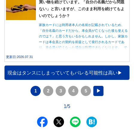
買い物を続けています。「自分の名義だから問題
ない」と言いますが、このまま利用を続けてもよ
いのでしょうか？
家族カードには利用者本人の名前が記載されているため、
「自分名義のカードだから、本会員が亡くなった後も使える
のでは？」と思う方もいるかもしれません。しかし、家族カ
ードは本会員との契約を前提として発行されるカードであ
り、本会員が亡くなった場合は利用できなくなります。 で
は、父親が亡くなった後も母親が家族カードを使い続ける
更新日:2026.07.31
と、どのような問題があるのでしょうか。本記事では、家族
カードの仕組みや、本会員が亡くなった後の正しい対応、遺
族が行うべき手続きについて分かりやすく解説します。
現金はタンスにしまっていてもバレる可能性は高い
1
2
3
4
5
▶
1/5