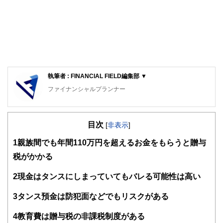
執筆者 : FINANCIAL FIELD編集部 ▼
ファイナンシャルプランナー
FinancialField編集部は、金融、経済に関する記事を、日々
の暮らしにどのような影響を与えるかという視点で、お金の
目次
知識がない方でも理解できるようわかりやすく発信していま
[
非表示
]
す。
1
親族間でも年間110万円を超えるお金をもらうと贈与
編集部のメンバーは、ファイナンシャルプランナーの資格取
税がかかる
得者を中心に「お金や暮らし」に関する書籍・雑誌の編集経
験者で構成され、企画立案から記事掲載まですべての工程に
2
現金はタンスにしまっていてもバレる可能性は高い
関わることで、読者目線のコンテンツを追求しています。
FinancialFieldの特徴は、ファイナンシャルプランナー、弁
3
タンス預金は防犯面などでもリスクがある
護士、税理士、宅地建物取引士、相続診断士、住宅ローンア
ドバイザー、DCプランナー、公認会計士、社会保険労務
4
教育費は贈与税の非課税制度がある
士、行政書士、投資アナリスト、キャリアコンサルタントな