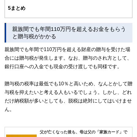
ど150名以上の有資格者を執筆者・監修者として迎え、むず
5
まとめ
かしく感じられる年金や税金、相続、保険、ローンなどの話
をわかりやすく発信している点です。
このように編集経験豊富なメンバーと金融や経済に精通した
親族間でも年間110万円を超えるお金をもらう
執筆者・監修者による執筆体制を築くことで、内容のわかり
と贈与税がかかる
やすさはもちろんのこと、読み応えのあるコンテンツと確か
な情報発信を実現しています。
親族間でも年間で110万円を超える財産の贈与を受けた場
私たちは、快適でより良い生活のアイデアを提供するお金の
合には贈与税が発生します。なお、贈与のされ方として、
コンシェルジュを目指します。
銀行口座への入金でも現金の受け渡しでも同様です。
贈与税の税率は最低でも10％と高いため、なんとかして贈
与税を抑えたいと考える人もいるでしょう。しかし、どれ
だけ納税額が多いとしても、脱税は絶対にしてはいけませ
ん。
父が亡くなった後も、母は父の「家族カード」で