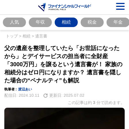
人気
年収
相続
税金
年金
トップ
>
相続
>
遺言書
父の遺産を整理していたら「お世話になった
から」とデイサービスの担当者に全財産
「3000万円」を譲るという遺言書が！ 家族の
相続分はゼロ円になりますか？ 遺言書を隠し
た場合の“ペナルティ”も解説
執筆者 :
渡辺あい
配信日:
2024.10.11
更新日:
2025.07.02
この記事は約
3
分で読めます。