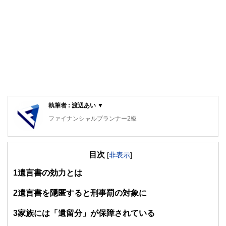
執筆者 : 渡辺あい ▼
ファイナンシャルプランナー2級
目次
[
非表示
]
1
遺言書の効力とは
2
遺言書を隠匿すると刑事罰の対象に
3
家族には「遺留分」が保障されている