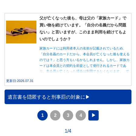
父が亡くなった後も、母は父の「家族カード」で
買い物を続けています。「自分の名義だから問題
ない」と言いますが、このまま利用を続けてもよ
いのでしょうか？
家族カードには利用者本人の名前が記載されているため、
「自分名義のカードだから、本会員が亡くなった後も使える
のでは？」と思う方もいるかもしれません。しかし、家族カ
ードは本会員との契約を前提として発行されるカードであ
り、本会員が亡くなった場合は利用できなくなります。 で
は、父親が亡くなった後も母親が家族カードを使い続ける
更新日:2026.07.31
と、どのような問題があるのでしょうか。本記事では、家族
カードの仕組みや、本会員が亡くなった後の正しい対応、遺
族が行うべき手続きについて分かりやすく解説します。
遺言書を隠匿すると刑事罰の対象に
1
2
3
4
▶
1/4