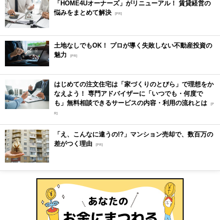
「HOME4Uオーナーズ」がリニューアル！ 賃貸経営の
悩みをまとめて解決
[PR]
土地なしでもOK！ プロが導く失敗しない不動産投資の
魅力
[PR]
はじめての注文住宅は「家づくりのとびら」で理想をか
なえよう！ 専門アドバイザーに「いつでも・何度で
も」無料相談できるサービスの内容・利用の流れとは
[P
R]
「え、こんなに違うの!?」マンション売却で、数百万の
差がつく理由
[PR]