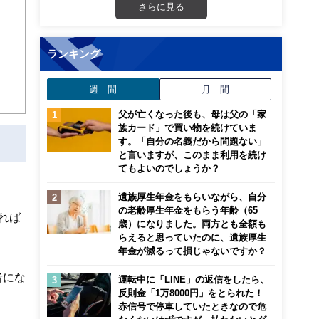
さらに見る
ランキング
週 間
月 間
父が亡くなった後も、母は父の「家
族カード」で買い物を続けていま
す。「自分の名義だから問題ない」
と言いますが、このまま利用を続け
てもよいのでしょうか？
遺族厚生年金をもらいながら、自分
の老齢厚生年金をもらう年齢（65
れば
歳）になりました。両方とも全額も
らえると思っていたのに、遺族厚生
年金が減るって損じゃないですか？
者にな
運転中に「LINE」の返信をしたら、
反則金「1万8000円」をとられた！
赤信号で停車していたときなので危