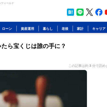
ルフィールド
ローン
資産運用
暮らし
老後
家計
キャリア
いたら宝くじは誰の手に？
この記事は約
3
分で読め