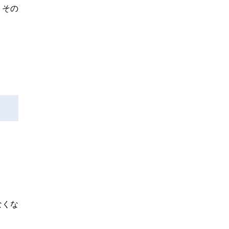
、その
なくな