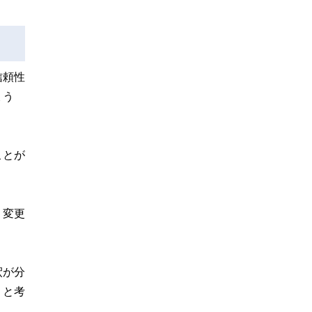
信頼性
ょう
ことが
、変更
釈が分
りと考