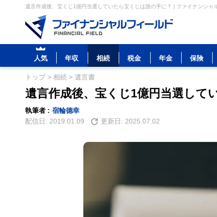
遺言作成後、宝くじ1億円当選していたら宝くじは誰の手に？ | ファイナンシャ
人気
年収
相続
税金
年金
保険
トップ
>
相続
>
遺言書
遺言作成後、宝くじ1億円当選して
執筆者 :
宿輪德幸
配信日:
2019.01.09
更新日:
2025.07.02