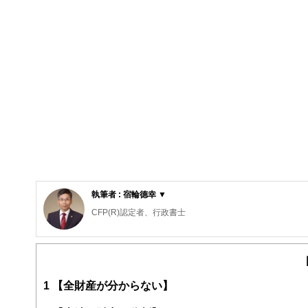
執筆者 : 宿輪德幸 ▼
CFP(R)認定者、行政書士
宅地建物取引士試験合格者、損害保険代理店特級資格、自
相続専門の行政書士、ＦＰ事務所です。書類の作成だけで
予防のため積極的に「民事信託（家族信託）」を取り扱い
また、離れて住む親御さんの認知症対策、相続対策をご心
1
【全財産が分からない】
資料を画面共有しながら納得がいくまでの面談で、納得の
地域の皆様のかかりつけ法律家を目指し奮闘中！！