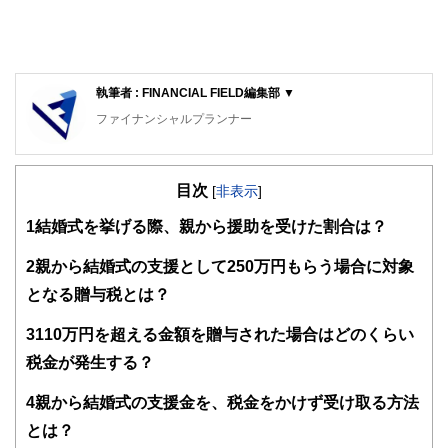
執筆者 : FINANCIAL FIELD編集部 ▼
ファイナンシャルプランナー
FinancialField編集部は、金融、経済に関する記事を、日々
の暮らしにどのような影響を与えるかという視点で、お金の
目次
知識がない方でも理解できるようわかりやすく発信していま
[
非表示
]
す。
1
結婚式を挙げる際、親から援助を受けた割合は？
編集部のメンバーは、ファイナンシャルプランナーの資格取
得者を中心に「お金や暮らし」に関する書籍・雑誌の編集経
2
親から結婚式の支援として250万円もらう場合に対象
験者で構成され、企画立案から記事掲載まですべての工程に
となる贈与税とは？
関わることで、読者目線のコンテンツを追求しています。
FinancialFieldの特徴は、ファイナンシャルプランナー、弁
3
110万円を超える金額を贈与された場合はどのくらい
護士、税理士、宅地建物取引士、相続診断士、住宅ローンア
税金が発生する？
ドバイザー、DCプランナー、公認会計士、社会保険労務
士、行政書士、投資アナリスト、キャリアコンサルタントな
4
親から結婚式の支援金を、税金をかけず受け取る方法
ど150名以上の有資格者を執筆者・監修者として迎え、むず
かしく感じられる年金や税金、相続、保険、ローンなどの話
とは？
をわかりやすく発信している点です。