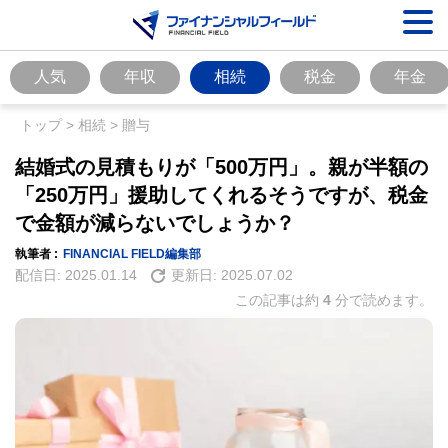
人気
年収
相続
税金
年金
トップ
>
相続
>
贈与
結婚式の見積もりが「500万円」。親が半額の
「250万円」援助してくれるそうですが、税金
で金額が減らないでしょうか？
執筆者 :
FINANCIAL FIELD編集部
配信日:
2025.01.14
更新日:
2025.07.02
この記事は約
4
分で読めます。