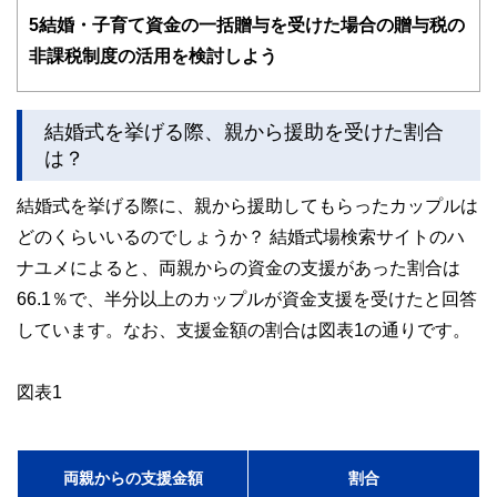
5
結婚・子育て資金の一括贈与を受けた場合の贈与税の
このように編集経験豊富なメンバーと金融や経済に精通した
執筆者・監修者による執筆体制を築くことで、内容のわかり
非課税制度の活用を検討しよう
やすさはもちろんのこと、読み応えのあるコンテンツと確か
な情報発信を実現しています。
私たちは、快適でより良い生活のアイデアを提供するお金の
結婚式を挙げる際、親から援助を受けた割合
コンシェルジュを目指します。
は？
結婚式を挙げる際に、親から援助してもらったカップルは
どのくらいいるのでしょうか？ 結婚式場検索サイトのハ
ナユメによると、両親からの資金の支援があった割合は
66.1％で、半分以上のカップルが資金支援を受けたと回答
しています。なお、支援金額の割合は図表1の通りです。
図表1
両親からの支援金額
割合