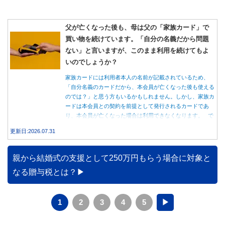
父が亡くなった後も、母は父の「家族カード」で
買い物を続けています。「自分の名義だから問題
ない」と言いますが、このまま利用を続けてもよ
いのでしょうか？
家族カードには利用者本人の名前が記載されているため、
「自分名義のカードだから、本会員が亡くなった後も使える
のでは？」と思う方もいるかもしれません。しかし、家族カ
ードは本会員との契約を前提として発行されるカードであ
り、本会員が亡くなった場合は利用できなくなります。 で
は、父親が亡くなった後も母親が家族カードを使い続ける
更新日:2026.07.31
と、どのような問題があるのでしょうか。本記事では、家族
カードの仕組みや、本会員が亡くなった後の正しい対応、遺
族が行うべき手続きについて分かりやすく解説します。
親から結婚式の支援として250万円もらう場合に対象と
なる贈与税とは？
1
2
3
4
5
▶