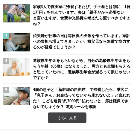
家族3人で義実家に帰省するたび、手土産とは別に「1日
1万円」を包んでいます。夫は「親子だから必要ない」
と言いますが、食費や光熱費を考えたら渡すべきですよ
ね？
娘夫婦が仕事の日は毎日孫の夕飯を作っています。家計
への負担も増えてきましたが、祖父母なら無償で協力す
るのが普通でしょうか？
遺族厚生年金をもらいながら、自分の老齢厚生年金をも
らう年齢（65歳）になりました。両方とも全額もらえる
と思っていたのに、遺族厚生年金が減るって損じゃない
ですか？
4歳の息子と「新幹線の自由席」で帰省したら、乗客に
「息子さん、お金払ってないから座れないよ」と言われ
た！ こども運賃“約7000円”払わないと、席は確保でき
ないでしょうか？ 運賃ルールを確認
さらに見る