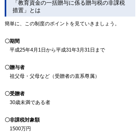
2017年、独立行政法人日本学生支援機構の「スカラシッ
「教育資金の一括贈与に係る贈与税の非課税
プ・アドバイザー」に認定され、高等学校やPTA向けに奨学
措置」とは
金のセミナー・相談会を通じ、国の事業として教育の格差な
ど社会問題の解決にも取り組む。
簡単に、この制度のポイントを見ていきましょう。
https://fpofficekaientai.wixsite.com/fp-office-kaientai
〇期間
平成25年4月1日から平成31年3月31日まで
〇贈与者
祖父母・父母など（受贈者の直系尊属）
〇受贈者
30歳未満である者
〇非課税対象額
1500万円