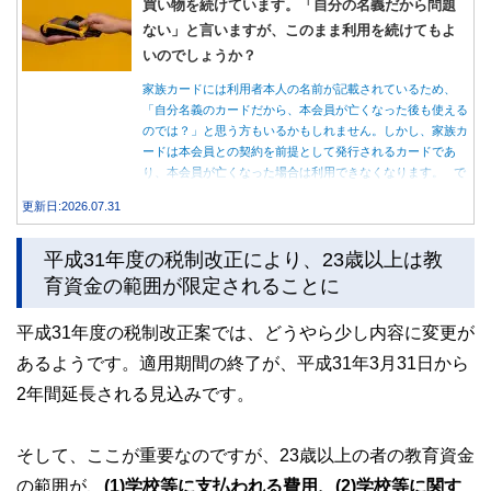
買い物を続けています。「自分の名義だから問題
ない」と言いますが、このまま利用を続けてもよ
いのでしょうか？
家族カードには利用者本人の名前が記載されているため、
「自分名義のカードだから、本会員が亡くなった後も使える
のでは？」と思う方もいるかもしれません。しかし、家族カ
ードは本会員との契約を前提として発行されるカードであ
り、本会員が亡くなった場合は利用できなくなります。 で
は、父親が亡くなった後も母親が家族カードを使い続ける
更新日:2026.07.31
と、どのような問題があるのでしょうか。本記事では、家族
カードの仕組みや、本会員が亡くなった後の正しい対応、遺
平成31年度の税制改正により、23歳以上は教
族が行うべき手続きについて分かりやすく解説します。
育資金の範囲が限定されることに
平成31年度の税制改正案では、どうやら少し内容に変更が
あるようです。適用期間の終了が、平成31年3月31日から
2年間延長される見込みです。
そして、ここが重要なのですが、23歳以上の者の教育資金
の範囲が、
(1)学校等に支払われる費用、(2)学校等に関す