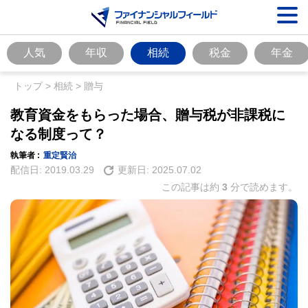
人気
年収
相続
税金
年金
トップ
>
相続
>
贈与
教育資金をもらった場合、贈与税が非課税に
なる制度って？
執筆者 :
重定賢治
配信日:
2019.03.29
更新日:
2025.07.02
この記事は約
3
分で読めます。