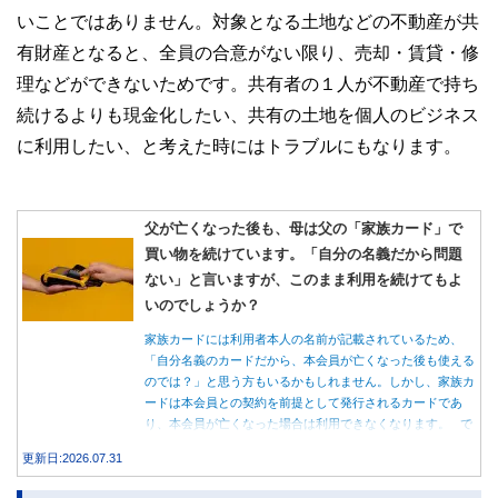
いことではありません。対象となる土地などの不動産が共
有財産となると、全員の合意がない限り、売却・賃貸・修
理などができないためです。共有者の１人が不動産で持ち
続けるよりも現金化したい、共有の土地を個人のビジネス
に利用したい、と考えた時にはトラブルにもなります。
父が亡くなった後も、母は父の「家族カード」で
買い物を続けています。「自分の名義だから問題
ない」と言いますが、このまま利用を続けてもよ
いのでしょうか？
家族カードには利用者本人の名前が記載されているため、
「自分名義のカードだから、本会員が亡くなった後も使える
のでは？」と思う方もいるかもしれません。しかし、家族カ
ードは本会員との契約を前提として発行されるカードであ
り、本会員が亡くなった場合は利用できなくなります。 で
は、父親が亡くなった後も母親が家族カードを使い続ける
更新日:2026.07.31
と、どのような問題があるのでしょうか。本記事では、家族
カードの仕組みや、本会員が亡くなった後の正しい対応、遺