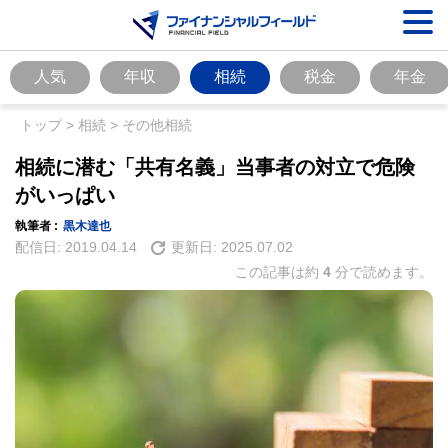
人気
年収
相続
税金
年金
トップ
>
相続
>
その他相続
相続に潜む「共有名義」当事者の対立で危険
がいっぱい
執筆者 :
黒木達也
配信日:
2019.04.14
更新日:
2025.07.02
この記事は約
4
分で読めます。