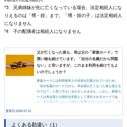
*3 兄弟姉妹が先に亡くなっている場合、法定相続人にな
りえるのは「甥・姪」まで。「甥・姪の子」は法定相続人
になりません
*4 子の配偶者は相続人になりません
父が亡くなった後も、母は父の「家族カード」で
買い物を続けています。「自分の名義だから問題
ない」と言いますが、このまま利用を続けてもよ
いのでしょうか？
家族カードには利用者本人の名前が記載されているため、
「自分名義のカードだから、本会員が亡くなった後も使える
のでは？」と思う方もいるかもしれません。しかし、家族カ
ードは本会員との契約を前提として発行されるカードであ
り、本会員が亡くなった場合は利用できなくなります。 で
は、父親が亡くなった後も母親が家族カードを使い続ける
更新日:2026.07.31
と、どのような問題があるのでしょうか。本記事では、家族
カードの仕組みや、本会員が亡くなった後の正しい対応、遺
よくある勘違い（1）
族が行うべき手続きについて分かりやすく解説します。