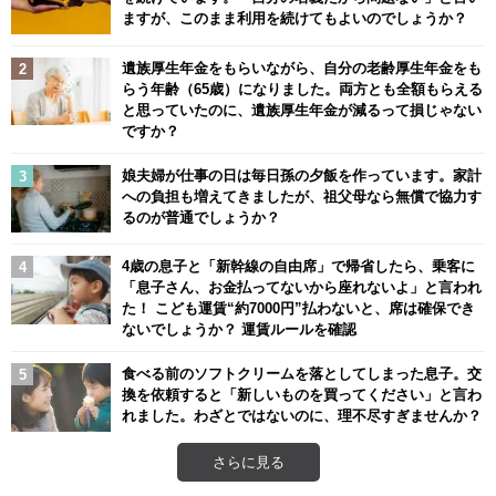
ますが、このまま利用を続けてもよいのでしょうか？
遺族厚生年金をもらいながら、自分の老齢厚生年金をも
らう年齢（65歳）になりました。両方とも全額もらえる
と思っていたのに、遺族厚生年金が減るって損じゃない
ですか？
娘夫婦が仕事の日は毎日孫の夕飯を作っています。家計
への負担も増えてきましたが、祖父母なら無償で協力す
るのが普通でしょうか？
4歳の息子と「新幹線の自由席」で帰省したら、乗客に
「息子さん、お金払ってないから座れないよ」と言われ
た！ こども運賃“約7000円”払わないと、席は確保でき
ないでしょうか？ 運賃ルールを確認
食べる前のソフトクリームを落としてしまった息子。交
換を依頼すると「新しいものを買ってください」と言わ
れました。わざとではないのに、理不尽すぎませんか？
さらに見る