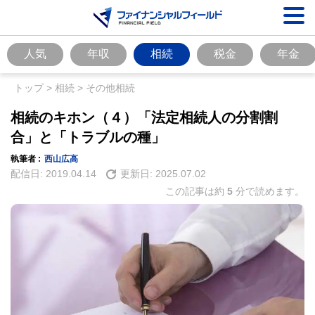
人気
年収
相続
税金
年金
トップ
>
相続
>
その他相続
相続のキホン（４）「法定相続人の分割割
合」と「トラブルの種」
執筆者 :
西山広高
配信日:
2019.04.14
更新日:
2025.07.02
この記事は約
5
分で読めます。