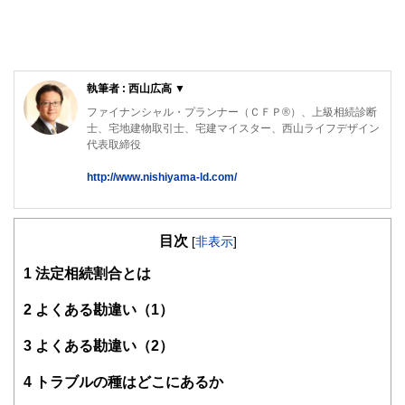
執筆者 : 西山広高 ▼
ファイナンシャル・プランナー（ＣＦＰ®）、上級相続診断
士、宅地建物取引士、宅建マイスター、西山ライフデザイン
代表取締役
http://www.nishiyama-ld.com/
「円満な相続のための対策」「家計の見直し」「資産形成・
運用アドバイス」のほか、不動産・お金の知識と大手建設会
目次
社での勤務経験を活かし、「マイホーム取得などの不動産仲
[
非表示
]
介」「不動産活用」について、ご相談者の立場に立ったアド
1
法定相続割合とは
バイスを行っている。
西山ライフデザイン株式会社 HP
2
よくある勘違い（1）
http://www.nishiyama-ld.com/
3
よくある勘違い（2）
4
トラブルの種はどこにあるか