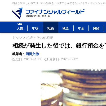
相続が発生した後では、銀行預金を下ろすことができない？ | ファイナンシャ
人気
年収
相続
税金
年金
保険
トップ
>
相続
>
その他相続
相続が発生した後では、銀行預金を
執筆者 :
岡田文徳
配信日:
2019.04.21
更新日:
2025.07.02