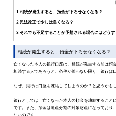
祖父が認知症になり、お金が下ろせない、賃貸業はストッ
祖父の死後、両親と認知症対策を行い、自ら賃貸経営ノウ
1
相続が発生すると、預金が下ろせなくなる？
現在は、大家さん向けにセミナーやコンサルティングを行
2
民法改正で少しは良くなる？
3
それでも不足することが予想される場合にはどうす
相続が発生すると、預金が下ろせなくなる？
亡くなった本人の銀行口座は、相続が発生する前は預
相続する人であろうと、条件が整わない限り、銀行は
なぜ、銀行は口座を凍結してしまうのか？と思うかも
銀行としては、亡くなった本人の預金を凍結すること
です。また、預金は遺産分割の対象財産になっており
ないのです。