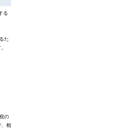
する
るた
す。
税の
で、相