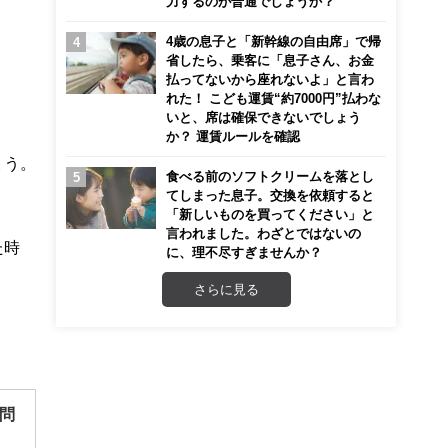
力するのが普通でしょうか？
4歳の息子と「新幹線の自由席」で帰
省したら、乗客に「息子さん、お金
払ってないから座れないよ」と言わ
れた！ こども運賃“約7000円”払わな
いと、席は確保できないでしょう
か？ 運賃ルールを確認
ょう。
食べる前のソフトクリームを落とし
てしまった息子。交換を依頼すると
「新しいものを買ってください」と
言われました。わざとではないの
た時
に、理不尽すぎませんか？
さらに見る
問