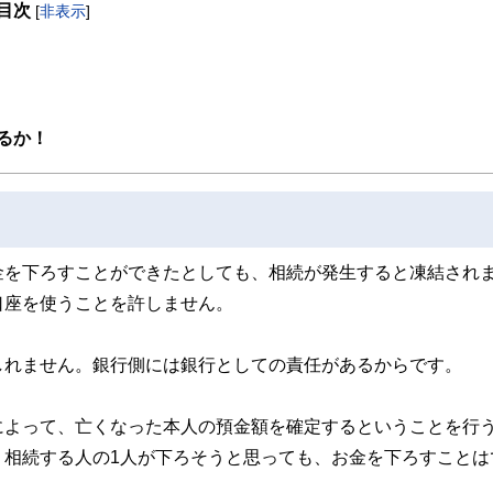
プ、収益の出ない物件を買わされそうになる。
目次
[
非表示
]
ハウや人脈を構築し、日々改善している。
なっています。
るか！
金を下ろすことができたとしても、相続が発生すると凍結され
口座を使うことを許しません。
しれません。銀行側には銀行としての責任があるからです。
によって、亡くなった本人の預金額を確定するということを行
、相続する人の1人が下ろそうと思っても、お金を下ろすことは