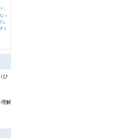
？」
なっ
でし
すく
（ひ
を理解