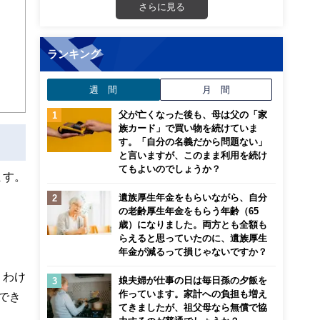
さらに見る
ランキング
週 間
月 間
父が亡くなった後も、母は父の「家
族カード」で買い物を続けていま
す。「自分の名義だから問題ない」
と言いますが、このまま利用を続け
てもよいのでしょうか？
ます。
遺族厚生年金をもらいながら、自分
の老齢厚生年金をもらう年齢（65
歳）になりました。両方とも全額も
らえると思っていたのに、遺族厚生
年金が減るって損じゃないですか？
うわけ
娘夫婦が仕事の日は毎日孫の夕飯を
作っています。家計への負担も増え
でき
てきましたが、祖父母なら無償で協