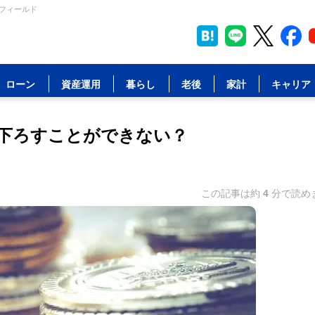
ルフィールド
ローン
資産運用
暮らし
老後
家計
キャリア
下ろすことができない？
この記事は約
4
分で読め