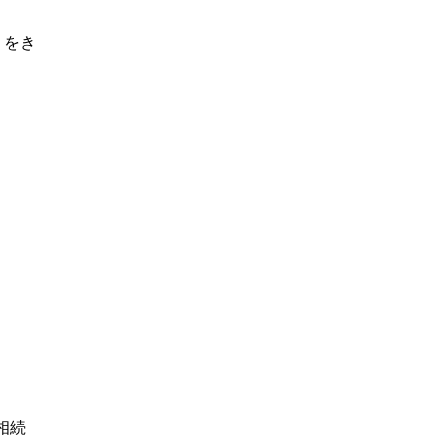
？をき
相続