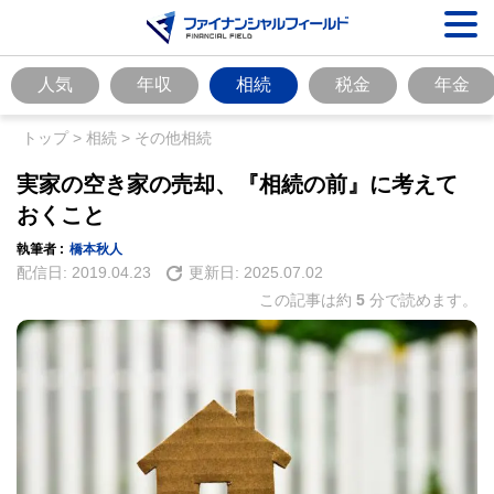
人気
年収
相続
税金
年金
トップ
>
相続
>
その他相続
実家の空き家の売却、『相続の前』に考えて
おくこと
執筆者 :
橋本秋人
配信日:
2019.04.23
更新日:
2025.07.02
この記事は約
5
分で読めます。