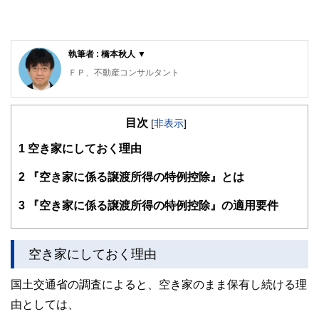
執筆者 : 橋本秋人 ▼
ＦＰ、不動産コンサルタント
早稲田大学商学部卒業後、大手住宅メーカーに入社。３０年
以上顧客の相続対策や不動産活用を担当。
目次
[
非表示
]
現在はＦＰ、不動産コンサルタントとして相談、実行支援、
1
空き家にしておく理由
講師、執筆等を行っている。平成３０年度日本ＦＰ協会広報
センタースタッフ、メダリストクラブＦＰ技能士受験講座講
師、ＮＰＯ法人ら・し・さ理事、埼玉県定期借地借家権推進
2
『空き家に係る譲渡所得の特例控除』とは
機構理事
3
『空き家に係る譲渡所得の特例控除』の適用要件
空き家にしておく理由
国土交通省の調査によると、空き家のまま保有し続ける理
由としては、