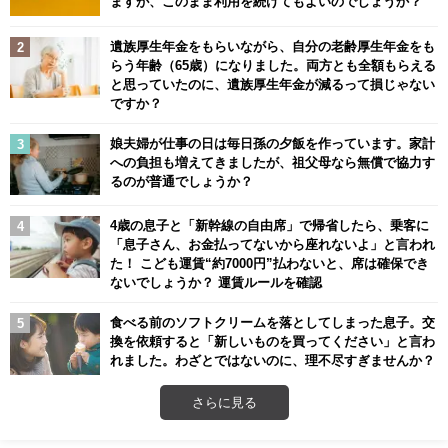
ますが、このまま利用を続けてもよいのでしょうか？
遺族厚生年金をもらいながら、自分の老齢厚生年金をも
らう年齢（65歳）になりました。両方とも全額もらえる
と思っていたのに、遺族厚生年金が減るって損じゃない
ですか？
娘夫婦が仕事の日は毎日孫の夕飯を作っています。家計
への負担も増えてきましたが、祖父母なら無償で協力す
るのが普通でしょうか？
4歳の息子と「新幹線の自由席」で帰省したら、乗客に
「息子さん、お金払ってないから座れないよ」と言われ
た！ こども運賃“約7000円”払わないと、席は確保でき
ないでしょうか？ 運賃ルールを確認
食べる前のソフトクリームを落としてしまった息子。交
換を依頼すると「新しいものを買ってください」と言わ
れました。わざとではないのに、理不尽すぎませんか？
さらに見る