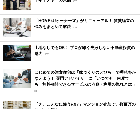
[PR]
「HOME4Uオーナーズ」がリニューアル！ 賃貸経営の
悩みをまとめて解決
[PR]
土地なしでもOK！ プロが導く失敗しない不動産投資の
魅力
[PR]
はじめての注文住宅は「家づくりのとびら」で理想をか
なえよう！ 専門アドバイザーに「いつでも・何度で
も」無料相談できるサービスの内容・利用の流れとは
[P
R]
「え、こんなに違うの!?」マンション売却で、数百万の
差がつく理由
[PR]