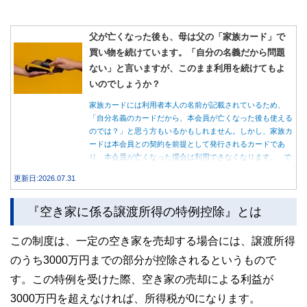
父が亡くなった後も、母は父の「家族カード」で
買い物を続けています。「自分の名義だから問題
ない」と言いますが、このまま利用を続けてもよ
いのでしょうか？
家族カードには利用者本人の名前が記載されているため、
「自分名義のカードだから、本会員が亡くなった後も使える
のでは？」と思う方もいるかもしれません。しかし、家族カ
ードは本会員との契約を前提として発行されるカードであ
り、本会員が亡くなった場合は利用できなくなります。 で
は、父親が亡くなった後も母親が家族カードを使い続ける
更新日:2026.07.31
と、どのような問題があるのでしょうか。本記事では、家族
カードの仕組みや、本会員が亡くなった後の正しい対応、遺
『空き家に係る譲渡所得の特例控除』とは
族が行うべき手続きについて分かりやすく解説します。
この制度は、一定の空き家を売却する場合には、譲渡所得
のうち3000万円までの部分が控除されるというもので
す。この特例を受けた際、空き家の売却による利益が
3000万円を超えなければ、所得税が0になります。