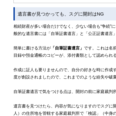
遺言書が見つかっても、スグに開封はNG
相続財産が多い場合だけでなく、少ない場合も“争続”
般的な遺言書には「自筆証書遺言」と「公正証書遺言」
簡単に書ける方法が
「自筆証書遺言」
です。これは名
目録や預金通帳のコピーが、添付書類として認められ
作成に証人も要りませんので、自分の好きな時に作成
度が創設されましたので、これまでのような紛失や破
自筆証書遺言で気をつける点は、開封の前に家庭裁判
遺言書を見つけたら、内容が気になりますのでスグに
人）の住所地を管轄する家庭裁判所で「検認」（中身