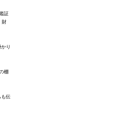
鑑証
）財
掛かり
の棚
ちも伝