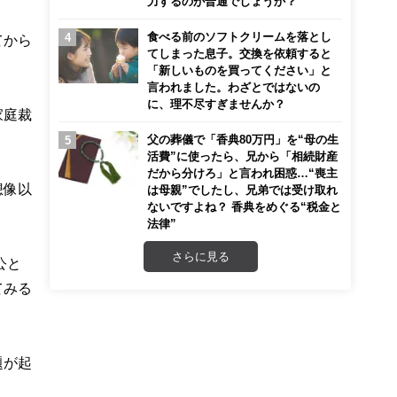
力するのが普通でしょうか？
食べる前のソフトクリームを落とし
てから
てしまった息子。交換を依頼すると
「新しいものを買ってください」と
言われました。わざとではないの
に、理不尽すぎませんか？
家庭裁
父の葬儀で「香典80万円」を“母の生
活費”に使ったら、兄から「相続財産
だから分けろ」と言われ困惑…“喪主
想像以
は母親”でしたし、兄弟では受け取れ
ないですよね？ 香典をめぐる“税金と
法律”
さらに見る
公と
てみる
題が起