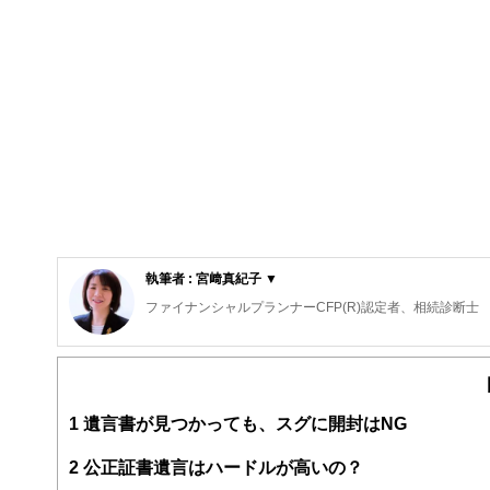
執筆者 : 宮﨑真紀子 ▼
ファイナンシャルプランナーCFP(R)認定者、相続診断士
大阪府出身。同志社大学経済学部卒業後、５年間繊維メー
その後、派遣社員として数社の金融機関を経てFPとして
大きな心配事はもちろん、ちょっとした不安でも「お金」
そんな時気軽に相談できる存在でありたい～というポリシ
1
遺言書が見つかっても、スグに開封はNG
個別相談・セミナー講師・執筆活動を展開中。
新聞・テレビ等のメディアにもフィールドを広げている。
ライフプランに応じた家計のスリム化・健全化を通じて、
2
公正証書遺言はハードルが高いの？