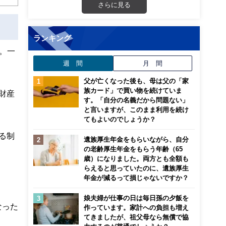
さらに見る
ランキング
。一
週 間
月 間
父が亡くなった後も、母は父の「家
族カード」で買い物を続けていま
財産
す。「自分の名義だから問題ない」
と言いますが、このまま利用を続け
てもよいのでしょうか？
る制
遺族厚生年金をもらいながら、自分
の老齢厚生年金をもらう年齢（65
歳）になりました。両方とも全額も
らえると思っていたのに、遺族厚生
年金が減るって損じゃないですか？
娘夫婦が仕事の日は毎日孫の夕飯を
なった
作っています。家計への負担も増え
てきましたが、祖父母なら無償で協