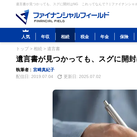
遺言書が見つかっても、スグに開封はNG これってなんで？ | ファイナンシャ
人気
年収
相続
税金
年金
保険
トップ
>
相続
>
遺言書
遺言書が見つかっても、スグに開封
執筆者 :
宮﨑真紀子
配信日:
2019.07.04
更新日:
2025.07.02