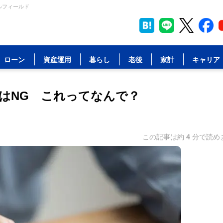
ルフィールド
ローン
資産運用
暮らし
老後
家計
キャリア
はNG これってなんで？
この記事は約
4
分で読め