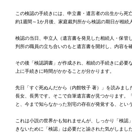
この検認の手続きには、申立書・遺言者の出生から死
約1週間～1か月後、家庭裁判所から検認の期日が相続
検認の当日、申立人（遺言書を発見した相続人・保管
判所の職員の立ち合いのもと遺言書を開封し、内容を
その後「検認調書」が作成され、相続の手続きに必要
上に手続きに時間がかかることが分かります。
先日「すぐ死ぬんだから（内館牧子 著）」を読みまし
長女、長男です。そこで自筆遺言書が見つかります。
と、今まで知らなかった別宅の存在が発覚する、とい
これは小説の世界かも知れませんが、しっかり「検認
きないために「検認」は必要だと諭された気がしまし