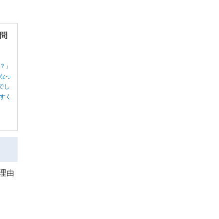
問
？」
なっ
でし
すく
理由