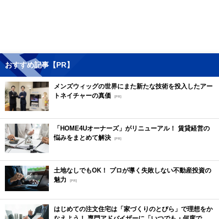
おすすめ記事【PR】
メンズウィッグの世界にまた新たな技術を投入したアー
トネイチャーの真価
[PR]
「HOME4Uオーナーズ」がリニューアル！ 賃貸経営の
悩みをまとめて解決
[PR]
土地なしでもOK！ プロが導く失敗しない不動産投資の
魅力
[PR]
はじめての注文住宅は「家づくりのとびら」で理想をか
なえよう！ 専門アドバイザーに「いつでも・何度で