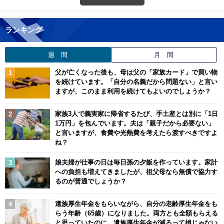
ランキング
週 間
月 間
父が亡くなった後も、母は父の「家族カード」で買い物
を続けています。「自分の名義だから問題ない」と言い
ますが、このまま利用を続けてもよいのでしょうか？
家族3人で義実家に帰省するたび、手土産とは別に「1日
1万円」を包んでいます。夫は「親子だから必要ない」
と言いますが、食費や光熱費を考えたら渡すべきですよ
ね？
娘夫婦が仕事の日は毎日孫の夕飯を作っています。家計
への負担も増えてきましたが、祖父母なら無償で協力す
るのが普通でしょうか？
遺族厚生年金をもらいながら、自分の老齢厚生年金をも
らう年齢（65歳）になりました。両方とも全額もらえる
と思っていたのに、遺族厚生年金が減るって損じゃない