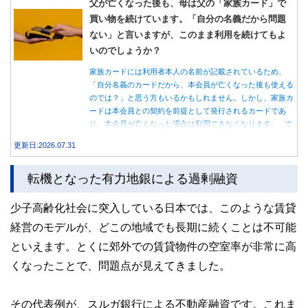
父が亡くなった後も、母は父の「家族カード」で
買い物を続けています。「自分の名義だから問題
ない」と言いますが、このまま利用を続けてもよ
いのでしょうか？
家族カードには利用者本人の名前が記載されているため、
「自分名義のカードだから、本会員が亡くなった後も使える
のでは？」と思う方もいるかもしれません。しかし、家族カ
ードは本会員との契約を前提として発行されるカードであ
り、本会員が亡くなった場合は利用できなくなります。 で
は、父親が亡くなった後も母親が家族カードを使い続ける
更新日:2026.07.31
と、どのような問題があるのでしょうか。本記事では、家族
カードの仕組みや、本会員が亡くなった後の正しい対応、遺
転機となった有力地銀による過剰融資
族が行うべき手続きについて分かりやすく解説します。
少子高齢化社会に突入している日本では、このような賃貸
経営のモデルが、どこの地域でも長期に続くことは不可能
といえます。とくに郊外での賃貸物件の空室率が非常に高
くなったことで、問題点が見えてきました。
その代表例が、スルガ銀行による不動産融資です。これま