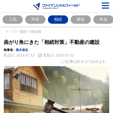
人気
年収
相続
税金
年金
トップ
>
相続
>
相続税
曲がり角にきた「相続対策」不動産の建設
執筆者 :
黒木達也
配信日:
2019.07.13
更新日:
2025.07.02
この記事は約
5
分で読めます。