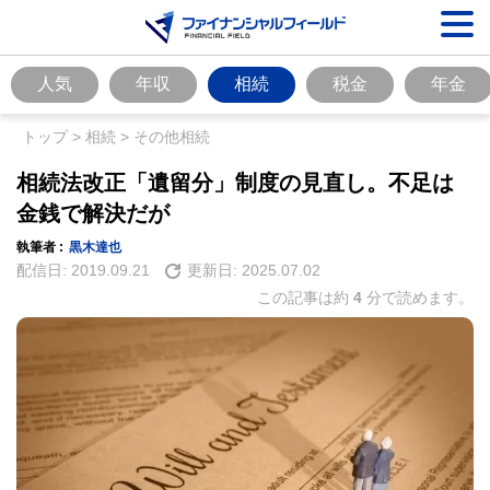
人気
年収
相続
税金
年金
トップ
>
相続
>
その他相続
相続法改正「遺留分」制度の見直し。不足は
金銭で解決だが
執筆者 :
黒木達也
配信日:
2019.09.21
更新日:
2025.07.02
この記事は約
4
分で読めます。