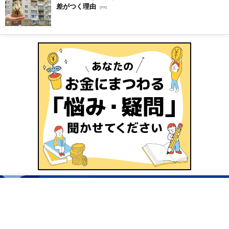
差がつく理由
[PR]
商品比較