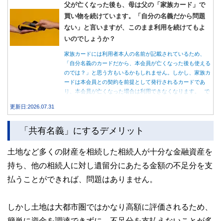
父が亡くなった後も、母は父の「家族カード」で
買い物を続けています。「自分の名義だから問題
ない」と言いますが、このまま利用を続けてもよ
いのでしょうか？
家族カードには利用者本人の名前が記載されているため、
「自分名義のカードだから、本会員が亡くなった後も使える
のでは？」と思う方もいるかもしれません。しかし、家族カ
ードは本会員との契約を前提として発行されるカードであ
り、本会員が亡くなった場合は利用できなくなります。 で
は、父親が亡くなった後も母親が家族カードを使い続ける
更新日:2026.07.31
と、どのような問題があるのでしょうか。本記事では、家族
カードの仕組みや、本会員が亡くなった後の正しい対応、遺
「共有名義」にするデメリット
族が行うべき手続きについて分かりやすく解説します。
土地など多くの財産を相続した相続人が十分な金融資産を
持ち、他の相続人に対し遺留分にあたる金額の不足分を支
払うことができれば、問題はありません。
しかし土地は大都市圏ではかなり高額に評価されるため、
簡単に資金を調達できずに、不足分を支払えないことが多