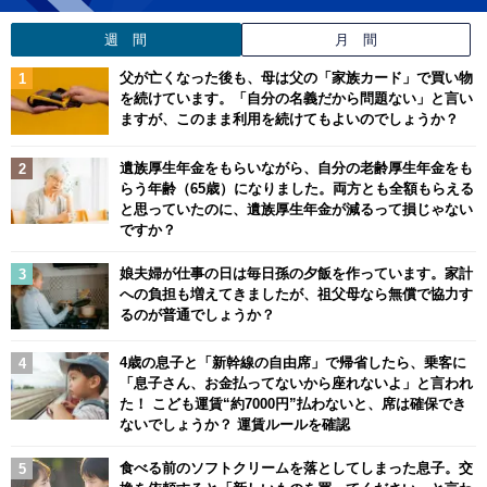
週 間
月 間
父が亡くなった後も、母は父の「家族カード」で買い物
を続けています。「自分の名義だから問題ない」と言い
ますが、このまま利用を続けてもよいのでしょうか？
遺族厚生年金をもらいながら、自分の老齢厚生年金をも
らう年齢（65歳）になりました。両方とも全額もらえる
と思っていたのに、遺族厚生年金が減るって損じゃない
ですか？
娘夫婦が仕事の日は毎日孫の夕飯を作っています。家計
への負担も増えてきましたが、祖父母なら無償で協力す
るのが普通でしょうか？
4歳の息子と「新幹線の自由席」で帰省したら、乗客に
「息子さん、お金払ってないから座れないよ」と言われ
た！ こども運賃“約7000円”払わないと、席は確保でき
ないでしょうか？ 運賃ルールを確認
食べる前のソフトクリームを落としてしまった息子。交