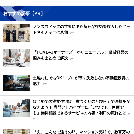
おすすめ記事【PR】
メンズウィッグの世界にまた新たな技術を投入したアー
トネイチャーの真価
[PR]
「HOME4Uオーナーズ」がリニューアル！ 賃貸経営の
悩みをまとめて解決
[PR]
土地なしでもOK！ プロが導く失敗しない不動産投資の
魅力
[PR]
はじめての注文住宅は「家づくりのとびら」で理想をか
なえよう！ 専門アドバイザーに「いつでも・何度で
も」無料相談できるサービスの内容・利用の流れとは
[P
R]
「え、こんなに違うの!?」マンション売却で、数百万の