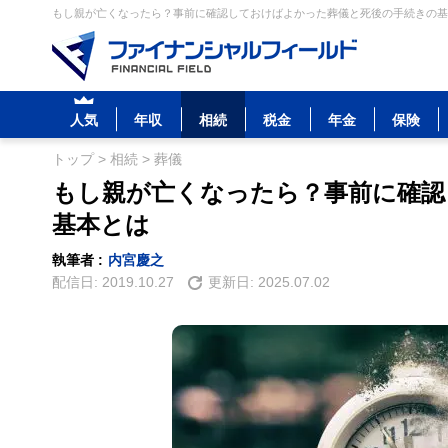
もし親が亡くなったら？事前に確認しておけばよかった葬儀と死後の手続きの基本
人気
年収
相続
税金
年金
保険
トップ
>
相続
>
葬儀
もし親が亡くなったら？事前に確認
基本とは
執筆者 :
内宮慶之
配信日:
2019.10.27
更新日:
2025.07.02