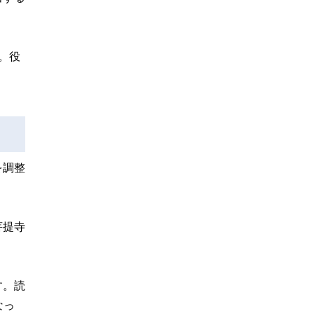
。役
。
を調整
菩提寺
す。読
なっ