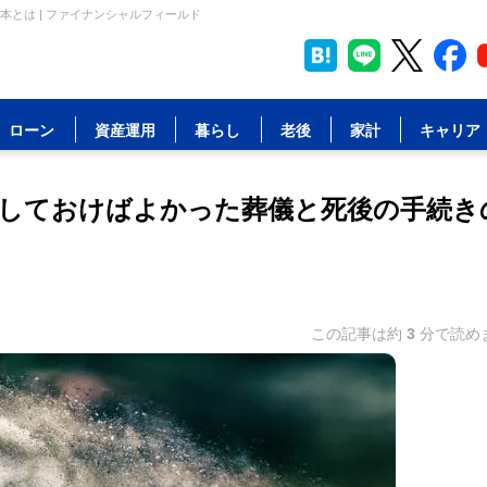
とは | ファイナンシャルフィールド
ローン
資産運用
暮らし
老後
家計
キャリア
しておけばよかった葬儀と死後の手続き
この記事は約
3
分で読め