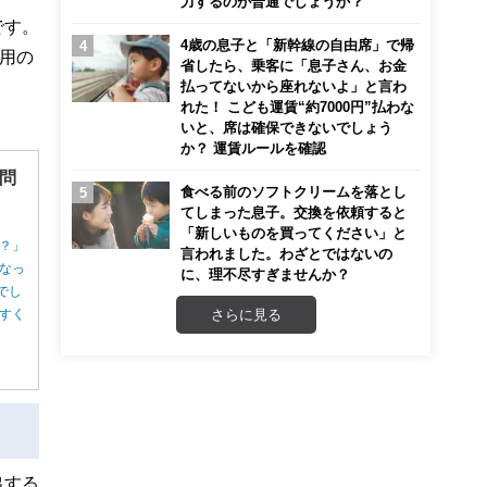
力するのが普通でしょうか？
です。
4歳の息子と「新幹線の自由席」で帰
用の
省したら、乗客に「息子さん、お金
払ってないから座れないよ」と言わ
れた！ こども運賃“約7000円”払わな
いと、席は確保できないでしょう
か？ 運賃ルールを確認
問
食べる前のソフトクリームを落とし
てしまった息子。交換を依頼すると
「新しいものを買ってください」と
？」
言われました。わざとではないの
なっ
に、理不尽すぎませんか？
でし
さらに見る
すく
出する