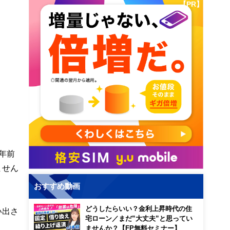
【PR】
年前
ません
おすすめ動画
どうしたらいい？金利上昇時代の住
い出さ
宅ローン／まだ”大丈夫”と思ってい
ませんか？【FP無料セミナー】