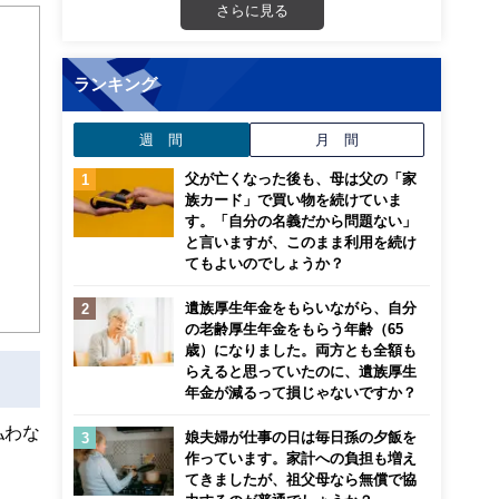
さらに見る
融経
ランキング
員
週 間
月 間
父が亡くなった後も、母は父の「家
族カード」で買い物を続けていま
す。「自分の名義だから問題ない」
と言いますが、このまま利用を続け
てもよいのでしょうか？
遺族厚生年金をもらいながら、自分
の老齢厚生年金をもらう年齢（65
歳）になりました。両方とも全額も
らえると思っていたのに、遺族厚生
年金が減るって損じゃないですか？
払わな
娘夫婦が仕事の日は毎日孫の夕飯を
作っています。家計への負担も増え
てきましたが、祖父母なら無償で協