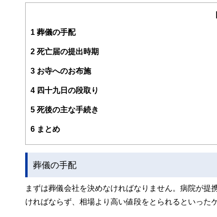
会計事務所では、税務会計コンサルティングの他、資産税
現在、相続及びライフプラン全般における相談業務、講演
済教育にも尽力している。
1
葬儀の手配
平成30年度日本FP協会『くらしとお金の相談室』相談
2
死亡届の提出時期
会）にも就任している。
3
お寺へのお布施
4
四十九日の段取り
5
死後の主な手続き
6
まとめ
葬儀の手配
まずは葬儀会社を決めなければなりません。病院が提
ければならず、相場より高い値段をとられるといった