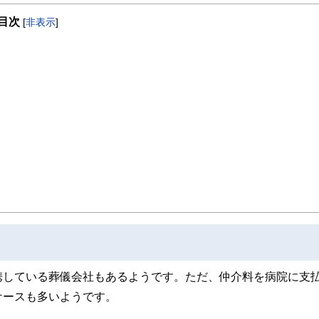
や相続事業承継の経験も豊富。
目次
[
非表示
]
、執筆、非常勤講師などの業務を中心に活動している。高等学校での講演も多く金
員、大阪市立住まい情報センター専門家相談員、修学支援アドバイザー（大阪府教育委
携している葬儀会社もあるようです。ただ、仲介料を病院に支
ケースも多いようです。