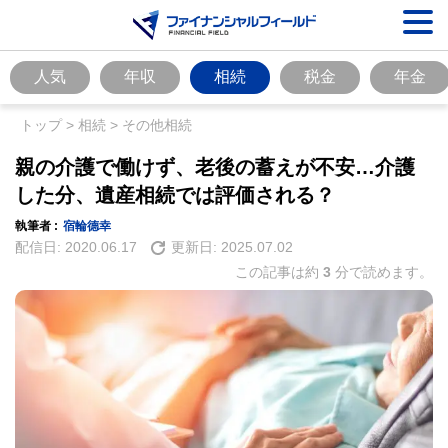
人気
年収
相続
税金
年金
トップ
>
相続
>
その他相続
親の介護で働けず、老後の蓄えが不安…介護
した分、遺産相続では評価される？
執筆者 :
宿輪德幸
配信日:
2020.06.17
更新日:
2025.07.02
この記事は約
3
分で読めます。