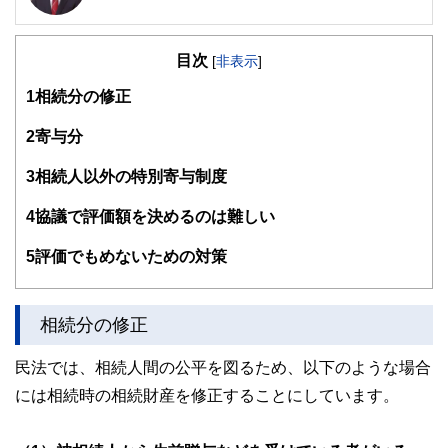
宅地建物取引士試験合格者、損害保険代理店特級資格、自動
車整備士3級
目次
相続専門の行政書士、ＦＰ事務所です。書類の作成だけでな
[
非表示
]
く、FPの知識を生かしトータルなアドバイスをご提供。特
1
相続分の修正
に資産活用、相続トラブル予防のため積極的に「民事信託
（家族信託）」を取り扱い、長崎県では先駆的存在となって
いる。
2
寄与分
また、離れて住む親御さんの認知症対策、相続対策をご心配
の方のために、Web会議室を設置。
3
相続人以外の特別寄与制度
資料を画面共有しながら納得がいくまでの面談で、納得のＧ
ＯＡＬを目指します。
4
協議で評価額を決めるのは難しい
地域の皆様のかかりつけ法律家を目指し奮闘中！！
https://www.shukuwa.com/
5
評価でもめないための対策
相続分の修正
民法では、相続人間の公平を図るため、以下のような場合
には相続時の相続財産を修正することにしています。