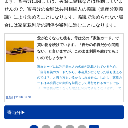
ます。寄与分に関しては、実際に金銭などは移動していま
せんので、寄与分の金額は共同相続人の協議（遺産分割協
議）により決めることになります。協議で決められない場
合には家庭裁判所の調停や審判に進むことになります。
父が亡くなった後も、母は父の「家族カード」で
買い物を続けています。「自分の名義だから問題
ない」と言いますが、このまま利用を続けてもよ
いのでしょうか？
家族カードには利用者本人の名前が記載されているため、
「自分名義のカードだから、本会員が亡くなった後も使える
のでは？」と思う方もいるかもしれません。しかし、家族カ
ードは本会員との契約を前提として発行されるカードであ
り、本会員が亡くなった場合は利用できなくなります。 で
は、父親が亡くなった後も母親が家族カードを使い続ける
更新日:2026.07.31
と、どのような問題があるのでしょうか。本記事では、家族
カードの仕組みや、本会員が亡くなった後の正しい対応、遺
族が行うべき手続きについて分かりやすく解説します。
寄与分