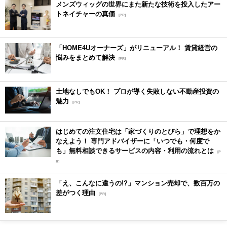
メンズウィッグの世界にまた新たな技術を投入したアー
トネイチャーの真価
[PR]
「HOME4Uオーナーズ」がリニューアル！ 賃貸経営の
悩みをまとめて解決
[PR]
土地なしでもOK！ プロが導く失敗しない不動産投資の
魅力
[PR]
はじめての注文住宅は「家づくりのとびら」で理想をか
なえよう！ 専門アドバイザーに「いつでも・何度で
も」無料相談できるサービスの内容・利用の流れとは
[P
R]
「え、こんなに違うの!?」マンション売却で、数百万の
差がつく理由
[PR]