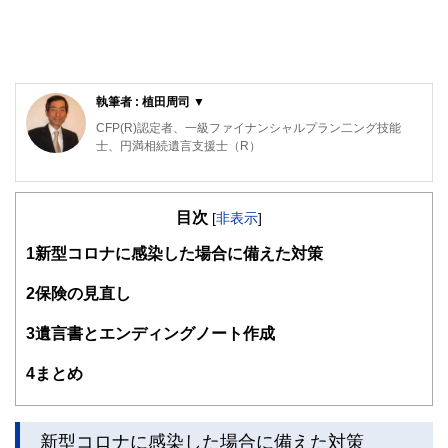
執筆者 : 植田周司 ▼
CFP(R)認定者、一級ファイナンシャルプラン二ング技能
士、円満相続遺言支援士（R）
外資系IT企業を経て、FPとして「PCとFPオフィス植田」を
起業。独立系のFPとして常に相談者の利益と希望を最優先
目次
に考え、ライフプランをご提案します。
[
非表示
]
お客様に「相談して良かった」と言っていただけるよう、
1
新型コロナに感染した場合に備えた対策
日々努力しています。
2
保険の見直し
3
遺言書とエンディングノート作成
4
まとめ
新型コロナに感染した場合に備えた対策