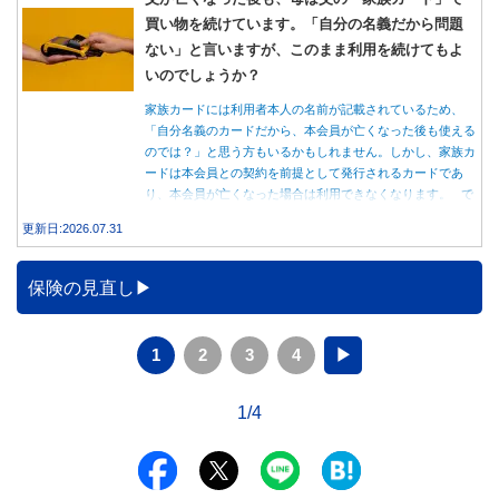
買い物を続けています。「自分の名義だから問題
ない」と言いますが、このまま利用を続けてもよ
いのでしょうか？
家族カードには利用者本人の名前が記載されているため、
「自分名義のカードだから、本会員が亡くなった後も使える
のでは？」と思う方もいるかもしれません。しかし、家族カ
ードは本会員との契約を前提として発行されるカードであ
り、本会員が亡くなった場合は利用できなくなります。 で
は、父親が亡くなった後も母親が家族カードを使い続ける
更新日:2026.07.31
と、どのような問題があるのでしょうか。本記事では、家族
カードの仕組みや、本会員が亡くなった後の正しい対応、遺
族が行うべき手続きについて分かりやすく解説します。
保険の見直し
1
2
3
4
▶
1/4