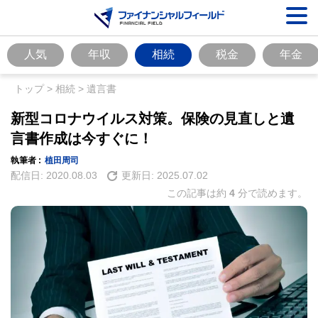
人気
年収
相続
税金
年金
トップ
>
相続
>
遺言書
新型コロナウイルス対策。保険の見直しと遺
言書作成は今すぐに！
執筆者 :
植田周司
配信日:
2020.08.03
更新日:
2025.07.02
この記事は約
4
分で読めます。