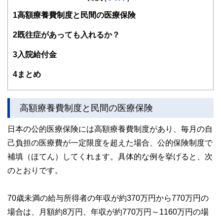
ファイナンシャル・プランナーの上位資格であるCFP（日本
1
高額療養費制度と民間の医療保険
FP協会認定）を最速で取得。証券外務員第一種（日本証券
業協会認定）。
2
既往症があっても入れるか？
FPとしてのアドバイスの範囲は、住宅購入、子供の教育費
3
入院給付金
などのライフプラン全般、定年後の働き方や年金・資産運
用・相続などの老後対策等、幅広い分野をカバーし、これか
4
まとめ
ら人生の礎を築いていく若い人とともに、同年代の高齢者層
から絶大な信頼を集めている。
2023年7月PHP研究所より「70歳の現役FPが教える60歳か
高額療養費制度と民間の医療保険
らの「働き方」と「お金」の正解」を出版し、好評販売中。
現在、出版を記念して、サマーアロー・コンサルティング
日本の公的医療保険には高額療養費制度があり、毎月の自
HPで無料FP相談を受け付け中。
己負担の医療費が一定限度を超えた場合、公的保険制度で
早稲田大学卒業後、大手重工業メーカーに勤務、海外向けプ
補填（ほてん）してくれます。具体的な例を挙げると、次
ラント輸出ビジネスに携わる。今までに訪れた国は35か国を
超え、海外の話題にも明るい。
のとおりです。
サマーアロー・コンサルティングHPアドレス：
https://brians
ummer.wixsite.com/summerarrow
70歳未満の給与所得者の年収が約370万円から770万円の
場合は、月額約8万円、年収が約770万円～1160万円の場