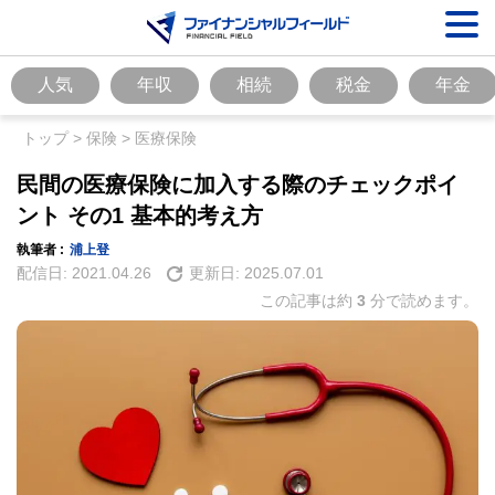
人気
年収
相続
税金
年金
トップ
>
保険
>
医療保険
民間の医療保険に加入する際のチェックポイ
ント その1 基本的考え方
執筆者 :
浦上登
配信日:
2021.04.26
更新日:
2025.07.01
この記事は約
3
分で読めます。