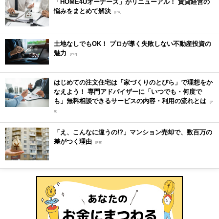
「HOME4Uオーナーズ」がリニューアル！ 賃貸経営の
悩みをまとめて解決
[PR]
土地なしでもOK！ プロが導く失敗しない不動産投資の
魅力
[PR]
はじめての注文住宅は「家づくりのとびら」で理想をか
なえよう！ 専門アドバイザーに「いつでも・何度で
も」無料相談できるサービスの内容・利用の流れとは
[P
R]
「え、こんなに違うの!?」マンション売却で、数百万の
差がつく理由
[PR]