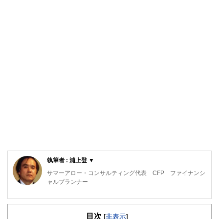
執筆者 : 浦上登 ▼
サマーアロー・コンサルティング代表 CFP ファイナンシ
ャルプランナー
東京の築地生まれ。魚市場や築地本願寺のある下町で育つ。
現在、サマーアロー・コンサルティングの代表。
目次
[
非表示
]