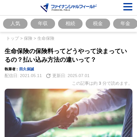
人気
年収
相続
税金
年金
トップ
>
保険
>
生命保険
生命保険の保険料ってどうやって決まってい
るの？払い込み方法の違いって？
執筆者 :
田久保誠
配信日:
2021.05.11
更新日:
2025.07.01
この記事は約
3
分で読めます。