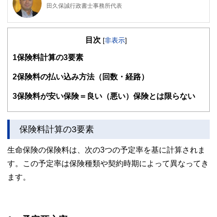
田久保誠行政書士事務所代表
CFP®、1級ファイナンシャル・プランニング技能士、特定
行政書士、認定経営革新等支援機関、宅地建物取引士、2級
目次
知的財産管理技能士、著作権相談員
[
非表示
]
行政書士生活相談センター等の相談員として、相続などの相
1
保険料計算の3要素
談業務や会社設立、許認可・補助金申請業務を中心に活動し
ている。「クライアントと同じ目線で一歩先を行く提案」を
2
保険料の払い込み方法（回数・経路）
モットーにしている。
3
保険料が安い保険＝良い（悪い）保険とは限らない
保険料計算の3要素
生命保険の保険料は、次の3つの予定率を基に計算されま
す。この予定率は保険種類や契約時期によって異なってき
ます。