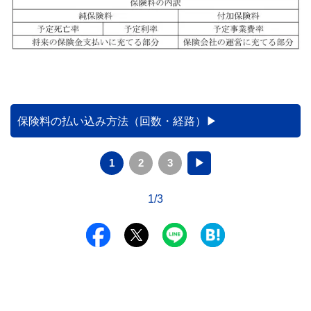
保険料の払い込み方法（回数・経路）
1
2
3
▶
1/3