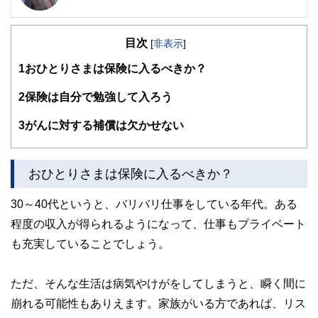
阪神淡路大震災の経験から、法律やお金の大切さを実感し、
開業後は、顧問先の会社の労働保険関係や社会保険関係の手
目次
続き、相談にのる傍ら、一般消費者向けのセミナーや執筆活
[
非表示
]
動も精力的に行っている。著書は、「3級FP過去問題集」(金
1
おひとりさまは保険に入るべきか？
融ブックス）。「子どもにかけるお金の本」（主婦の友社）
「もらい忘れ年金の受け取り方」（近代セールス社）など。
女2人男1人の3児の母でもある。
2
保険は自分で勉強して入ろう
3
がんに対する補償は欠かせない
おひとりさまは保険に入るべきか？
30～40代というと、バリバリ仕事をしている年代。ある
程度の収入が得られるようになって、仕事もプライベート
も充実していることでしょう。
ただ、そんな生活は病気やけがをしてしまうと、瞬く間に
崩れる可能性もありえます。家族がいる方であれば、リス