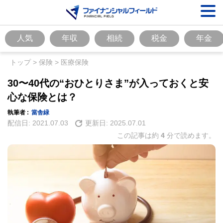
人気
年収
相続
税金
年金
トップ
>
保険
>
医療保険
30〜40代の“おひとりさま”が入っておくと安
心な保険とは？
執筆者 :
當舎緑
配信日:
2021.07.03
更新日:
2025.07.01
この記事は約
4
分で読めます。