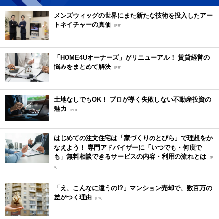
メンズウィッグの世界にまた新たな技術を投入したアー
トネイチャーの真価
[PR]
「HOME4Uオーナーズ」がリニューアル！ 賃貸経営の
悩みをまとめて解決
[PR]
土地なしでもOK！ プロが導く失敗しない不動産投資の
魅力
[PR]
はじめての注文住宅は「家づくりのとびら」で理想をか
なえよう！ 専門アドバイザーに「いつでも・何度で
も」無料相談できるサービスの内容・利用の流れとは
[P
R]
「え、こんなに違うの!?」マンション売却で、数百万の
差がつく理由
[PR]