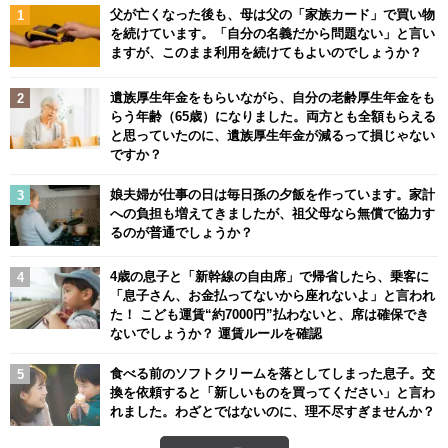
父が亡くなった後も、母は父の「家族カード」で買い物
を続けています。「自分の名義だから問題ない」と言い
ますが、このまま利用を続けてもよいのでしょうか？
遺族厚生年金をもらいながら、自分の老齢厚生年金をも
らう年齢（65歳）になりました。両方とも全額もらえる
と思っていたのに、遺族厚生年金が減るって損じゃない
ですか？
娘夫婦が仕事の日は毎日孫の夕飯を作っています。家計
への負担も増えてきましたが、祖父母なら無償で協力す
るのが普通でしょうか？
4歳の息子と「新幹線の自由席」で帰省したら、乗客に
「息子さん、お金払ってないから座れないよ」と言われ
た！ こども運賃“約7000円”払わないと、席は確保でき
ないでしょうか？ 運賃ルールを確認
食べる前のソフトクリームを落としてしまった息子。交
換を依頼すると「新しいものを買ってください」と言わ
れました。わざとではないのに、理不尽すぎませんか？