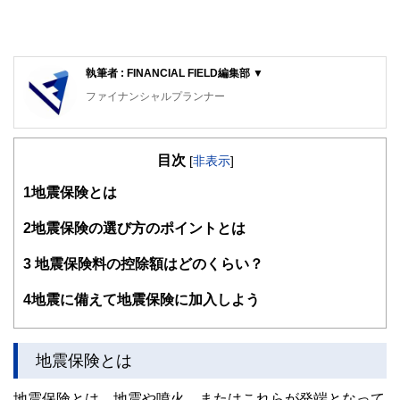
執筆者 : FINANCIAL FIELD編集部 ▼
ファイナンシャルプランナー
FinancialField編集部は、金融、経済に関する記事を、日々
の暮らしにどのような影響を与えるかという視点で、お金の
目次
知識がない方でも理解できるようわかりやすく発信していま
[
非表示
]
す。
1
地震保険とは
編集部のメンバーは、ファイナンシャルプランナーの資格取
得者を中心に「お金や暮らし」に関する書籍・雑誌の編集経
2
地震保険の選び方のポイントとは
験者で構成され、企画立案から記事掲載まですべての工程に
関わることで、読者目線のコンテンツを追求しています。
3
地震保険料の控除額はどのくらい？
FinancialFieldの特徴は、ファイナンシャルプランナー、弁
4
地震に備えて地震保険に加入しよう
護士、税理士、宅地建物取引士、相続診断士、住宅ローンア
ドバイザー、DCプランナー、公認会計士、社会保険労務
士、行政書士、投資アナリスト、キャリアコンサルタントな
ど150名以上の有資格者を執筆者・監修者として迎え、むず
地震保険とは
かしく感じられる年金や税金、相続、保険、ローンなどの話
をわかりやすく発信している点です。
地震保険とは、地震や噴火、またはこれらが発端となって