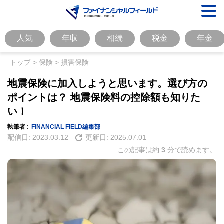
人気
年収
相続
税金
年金
トップ
>
保険
>
損害保険
地震保険に加入しようと思います。選び方の
ポイントは？ 地震保険料の控除額も知りた
い！
執筆者 :
FINANCIAL FIELD編集部
配信日:
2023.03.12
更新日:
2025.07.01
この記事は約
3
分で読めます。