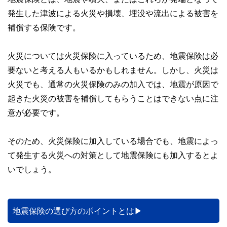
このように編集経験豊富なメンバーと金融や経済に精通した
発生した津波による火災や損壊、埋没や流出による被害を
執筆者・監修者による執筆体制を築くことで、内容のわかり
やすさはもちろんのこと、読み応えのあるコンテンツと確か
補償する保険です。
な情報発信を実現しています。
私たちは、快適でより良い生活のアイデアを提供するお金の
火災については火災保険に入っているため、地震保険は必
コンシェルジュを目指します。
要ないと考える人もいるかもしれません。しかし、火災は
火災でも、通常の火災保険のみの加入では、地震が原因で
起きた火災の被害を補償してもらうことはできない点に注
意が必要です。
そのため、火災保険に加入している場合でも、地震によっ
て発生する火災への対策として地震保険にも加入するとよ
いでしょう。
地震保険の選び方のポイントとは