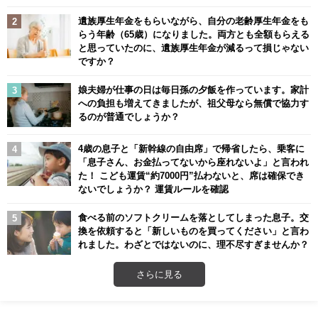
遺族厚生年金をもらいながら、自分の老齢厚生年金をも
らう年齢（65歳）になりました。両方とも全額もらえる
と思っていたのに、遺族厚生年金が減るって損じゃない
ですか？
娘夫婦が仕事の日は毎日孫の夕飯を作っています。家計
への負担も増えてきましたが、祖父母なら無償で協力す
るのが普通でしょうか？
4歳の息子と「新幹線の自由席」で帰省したら、乗客に
「息子さん、お金払ってないから座れないよ」と言われ
た！ こども運賃“約7000円”払わないと、席は確保でき
ないでしょうか？ 運賃ルールを確認
食べる前のソフトクリームを落としてしまった息子。交
換を依頼すると「新しいものを買ってください」と言わ
れました。わざとではないのに、理不尽すぎませんか？
さらに見る