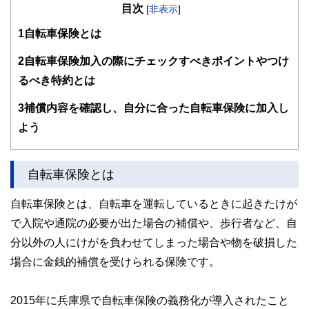
目次
知識がない方でも理解できるようわかりやすく発信していま
[
非表示
]
す。
1
自転車保険とは
編集部のメンバーは、ファイナンシャルプランナーの資格取
得者を中心に「お金や暮らし」に関する書籍・雑誌の編集経
2
自転車保険加入の際にチェックすべきポイントやつけ
験者で構成され、企画立案から記事掲載まですべての工程に
るべき特約とは
関わることで、読者目線のコンテンツを追求しています。
FinancialFieldの特徴は、ファイナンシャルプランナー、弁
3
補償内容を確認し、自分に合った自転車保険に加入し
護士、税理士、宅地建物取引士、相続診断士、住宅ローンア
よう
ドバイザー、DCプランナー、公認会計士、社会保険労務
士、行政書士、投資アナリスト、キャリアコンサルタントな
ど150名以上の有資格者を執筆者・監修者として迎え、むず
かしく感じられる年金や税金、相続、保険、ローンなどの話
自転車保険とは
をわかりやすく発信している点です。
自転車保険とは、自転車を運転しているときに起きたけが
このように編集経験豊富なメンバーと金融や経済に精通した
執筆者・監修者による執筆体制を築くことで、内容のわかり
で入院や通院の必要が出た場合の補償や、歩行者など、自
やすさはもちろんのこと、読み応えのあるコンテンツと確か
な情報発信を実現しています。
分以外の人にけがを負わせてしまった場合や物を破損した
場合に金銭的補償を受けられる保険です。
私たちは、快適でより良い生活のアイデアを提供するお金の
コンシェルジュを目指します。
2015年に兵庫県で自転車保険の義務化が導入されたこと