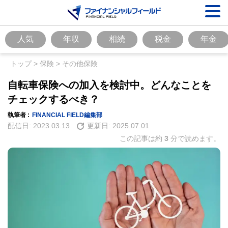
人気
年収
相続
税金
年金
トップ
>
保険
>
その他保険
自転車保険への加入を検討中。どんなことを
チェックするべき？
執筆者 :
FINANCIAL FIELD編集部
配信日:
2023.03.13
更新日:
2025.07.01
この記事は約
3
分で読めます。