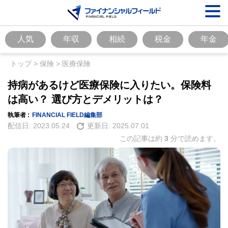
人気
年収
相続
税金
年金
トップ
>
保険
>
医療保険
持病があるけど医療保険に入りたい。保険料
は高い？ 選び方とデメリットは？
執筆者 :
FINANCIAL FIELD編集部
配信日:
2023.05.24
更新日:
2025.07.01
この記事は約
3
分で読めます。