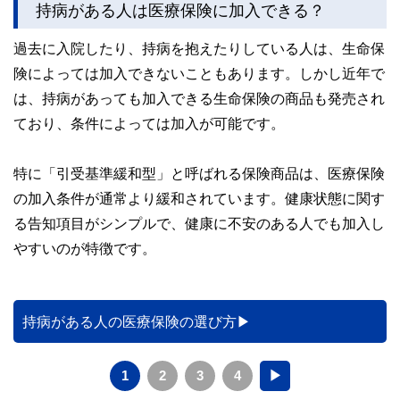
をわかりやすく発信している点です。
持病がある人は医療保険に加入できる？
このように編集経験豊富なメンバーと金融や経済に精通した
過去に入院したり、持病を抱えたりしている人は、生命保
執筆者・監修者による執筆体制を築くことで、内容のわかり
やすさはもちろんのこと、読み応えのあるコンテンツと確か
険によっては加入できないこともあります。しかし近年で
な情報発信を実現しています。
は、持病があっても加入できる生命保険の商品も発売され
私たちは、快適でより良い生活のアイデアを提供するお金の
ており、条件によっては加入が可能です。
コンシェルジュを目指します。
特に「引受基準緩和型」と呼ばれる保険商品は、医療保険
の加入条件が通常より緩和されています。健康状態に関す
る告知項目がシンプルで、健康に不安のある人でも加入し
やすいのが特徴です。
持病がある人の医療保険の選び方
1
2
3
4
▶