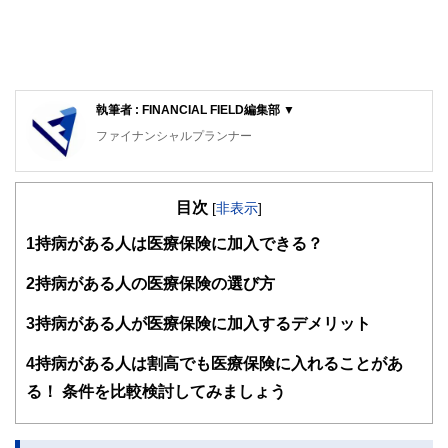
執筆者 : FINANCIAL FIELD編集部 ▼
ファイナンシャルプランナー
FinancialField編集部は、金融、経済に関する記事を、日々
の暮らしにどのような影響を与えるかという視点で、お金の
目次
知識がない方でも理解できるようわかりやすく発信していま
[
非表示
]
す。
1
持病がある人は医療保険に加入できる？
編集部のメンバーは、ファイナンシャルプランナーの資格取
得者を中心に「お金や暮らし」に関する書籍・雑誌の編集経
2
持病がある人の医療保険の選び方
験者で構成され、企画立案から記事掲載まですべての工程に
関わることで、読者目線のコンテンツを追求しています。
3
持病がある人が医療保険に加入するデメリット
FinancialFieldの特徴は、ファイナンシャルプランナー、弁
4
持病がある人は割高でも医療保険に入れることがあ
護士、税理士、宅地建物取引士、相続診断士、住宅ローンア
ドバイザー、DCプランナー、公認会計士、社会保険労務
る！ 条件を比較検討してみましょう
士、行政書士、投資アナリスト、キャリアコンサルタントな
ど150名以上の有資格者を執筆者・監修者として迎え、むず
かしく感じられる年金や税金、相続、保険、ローンなどの話