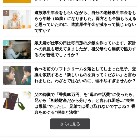
遺族厚生年金をもらいながら、自分の老齢厚生年金をも
らう年齢（65歳）になりました。両方とも全額もらえる
と思っていたのに、遺族厚生年金が減るって損じゃない
ですか？
娘夫婦が仕事の日は毎日孫の夕飯を作っています。家計
への負担も増えてきましたが、祖父母なら無償で協力す
るのが普通でしょうか？
食べる前のソフトクリームを落としてしまった息子。交
換を依頼すると「新しいものを買ってください」と言わ
れました。わざとではないのに、理不尽すぎませんか？
父の葬儀で「香典80万円」を“母の生活費”に使ったら、
兄から「相続財産だから分けろ」と言われ困惑…“喪主
は母親”でしたし、兄弟では受け取れないですよね？ 香
典をめぐる“税金と法律”
さらに見る