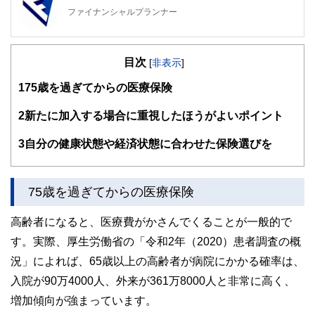
ファイナンシャルプランナー
FinancialField編集部は、金融、経済に関する記事を、日々
の暮らしにどのような影響を与えるかという視点で、お金の
目次
知識がない方でも理解できるようわかりやすく発信していま
[
非表示
]
す。
1
75歳を過ぎてからの医療保険
編集部のメンバーは、ファイナンシャルプランナーの資格取
得者を中心に「お金や暮らし」に関する書籍・雑誌の編集経
2
新たに加入する場合に重視したほうがよいポイント
験者で構成され、企画立案から記事掲載まですべての工程に
関わることで、読者目線のコンテンツを追求しています。
3
自分の健康状態や経済状態に合わせた保険選びを
FinancialFieldの特徴は、ファイナンシャルプランナー、弁
護士、税理士、宅地建物取引士、相続診断士、住宅ローンア
ドバイザー、DCプランナー、公認会計士、社会保険労務
75歳を過ぎてからの医療保険
士、行政書士、投資アナリスト、キャリアコンサルタントな
ど150名以上の有資格者を執筆者・監修者として迎え、むず
高齢者になると、医療費がかさんでくることが一般的で
かしく感じられる年金や税金、相続、保険、ローンなどの話
をわかりやすく発信している点です。
す。実際、厚生労働省の「令和2年（2020）患者調査の概
況」によれば、65歳以上の高齢者が病院にかかる確率は、
このように編集経験豊富なメンバーと金融や経済に精通した
執筆者・監修者による執筆体制を築くことで、内容のわかり
入院が90万4000人、外来が361万8000人と非常に高く、
やすさはもちろんのこと、読み応えのあるコンテンツと確か
な情報発信を実現しています。
増加傾向が強まっています。