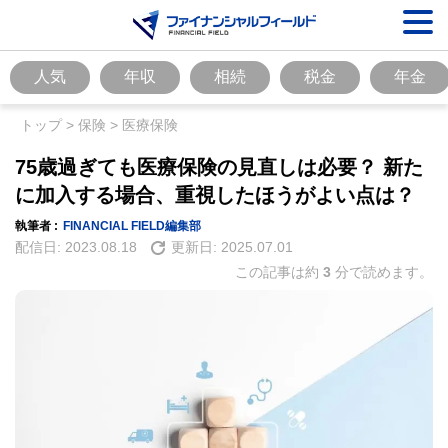
人気
年収
相続
税金
年金
トップ
>
保険
>
医療保険
75歳過ぎても医療保険の見直しは必要？ 新た
に加入する場合、重視したほうがよい点は？
執筆者 :
FINANCIAL FIELD編集部
配信日:
2023.08.18
更新日:
2025.07.01
この記事は約
3
分で読めます。