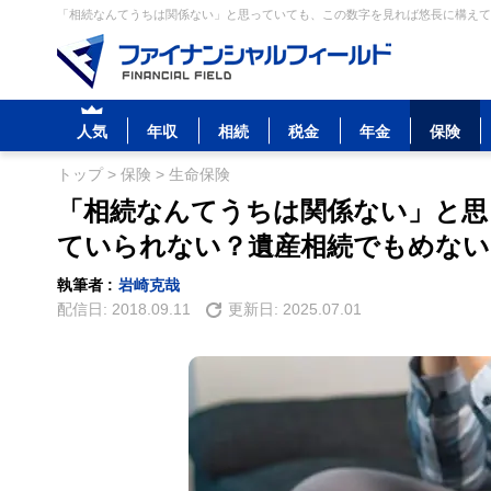
「相続なんてうちは関係ない」と思っていても、この数字を見れば悠長に構えて
人気
年収
相続
税金
年金
保険
トップ
>
保険
>
生命保険
「相続なんてうちは関係ない」と思
ていられない？遺産相続でもめない
執筆者 :
岩崎克哉
配信日:
2018.09.11
更新日:
2025.07.01