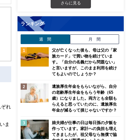
さらに見る
年の
ランキング
帯以上
週 間
月 間
父が亡くなった後も、母は父の「家
ミナ
族カード」で買い物を続けていま
す。「自分の名義だから問題ない」
と言いますが、このまま利用を続け
てもよいのでしょうか？
遺族厚生年金をもらいながら、自分
の老齢厚生年金をもらう年齢（65
歳）になりました。両方とも全額も
らえると思っていたのに、遺族厚生
れぞれ
年金が減るって損じゃないですか？
娘夫婦が仕事の日は毎日孫の夕飯を
いま
作っています。家計への負担も増え
てきましたが、祖父母なら無償で協