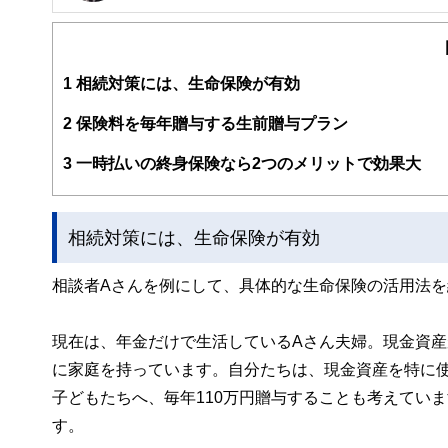
AFP（日本FP協会）
上級心理カウンセラー（NPO法人 総合福祉カウンセリ
1965年生まれ
大学の法学部を卒業後、経済の仕組みを学ぶため、銀行に入
1
相続対策には、生命保険が有効
知識と経験を「どこにも所属しない立場で多くの方々に伝
「あなたらしい人生を「ライフプラン」と「マネープラン」
2
保険料を毎年贈与する生前贈与プラン
に上る。
3
一時払いの終身保険なら2つのメリットで効果大
また、生命保険業界で培った「ライフプランニング」の考
ー講師、業務改善コンサルタントとしても活動中。
http://www.officeiwasaki.jp/
相続対策には、生命保険が有効
相談者Aさんを例にして、具体的な生命保険の活用法を
現在は、年金だけで生活しているAさん夫婦。現金資産
に家庭を持っています。自分たちは、現金資産を特に
子どもたちへ、毎年110万円贈与することも考えてい
す。