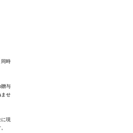
と同時
の贈与
ねませ
金に現
す。