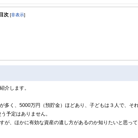
ングセンター）
目次
[
非表示
]
社。10年後、生命保険業界へ転身。生命保険業界には約20年携わり、金融畑約30
えていきたい」と思い独立。
で応援するファイナンシャルプランナー」をモットーに家計相談は通算2,000世
え方や「マネジメント力」「対人コミュニケーション力」を活かし、企業研修・セ
紹介します。
が多く、5000万円（預貯金）ほどあり、子どもは３人で、そ
使う予定はありません。
ますが、ほかに有効な資産の遺し方があるのか知りたいと思って