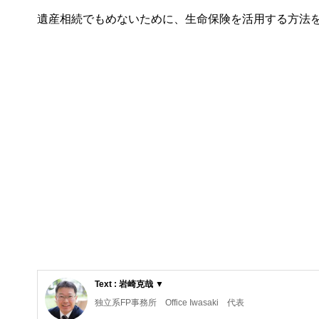
遺産相続でもめないために、生命保険を活用する方法
Text : 岩崎克哉 ▼
独立系FP事務所 Office Iwasaki 代表