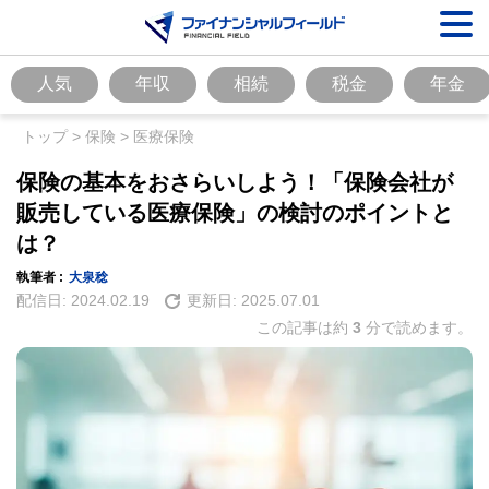
人気
年収
相続
税金
年金
トップ
>
保険
>
医療保険
保険の基本をおさらいしよう！「保険会社が
販売している医療保険」の検討のポイントと
は？
執筆者 :
大泉稔
配信日:
2024.02.19
更新日:
2025.07.01
この記事は約
3
分で読めます。