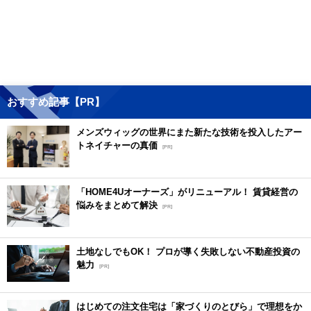
おすすめ記事【PR】
メンズウィッグの世界にまた新たな技術を投入したアー
トネイチャーの真価
[PR]
「HOME4Uオーナーズ」がリニューアル！ 賃貸経営の
悩みをまとめて解決
[PR]
土地なしでもOK！ プロが導く失敗しない不動産投資の
魅力
[PR]
はじめての注文住宅は「家づくりのとびら」で理想をか