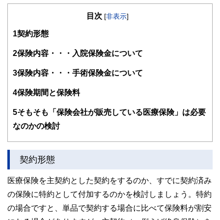
明星大学卒業、放送大学大学院在学。
目次
刑務所職員、電鉄系タクシー会社事故係、社会保険庁ねんき
[
非表示
]
ん電話相談員、独立系ＦＰ会社役員、保険代理店役員を経て
1
契約形態
現在に至っています。講師や執筆者として広く情報発信する
機会もありますが、最近では個別にご相談を頂く機会が増え
てきました。ご相談を頂く属性と内容は、６５歳以上のリタ
2
保険内容・・・入院保険金について
イアメント層と３０〜５０歳代の独身女性からは、生命保険
や投資、それに不動産。また２０〜３０歳代の若年経営者か
3
保険内容・・・手術保険金について
らは、生命保険や損害保険、それにリーガル関連。趣味はス
ポーツジム、箱根の温泉巡り、そして株式投資。最近はアメ
4
保険期間と保険料
リカ株にはまっています。
5
そもそも「保険会社が販売している医療保険」は必要
なのかの検討
契約形態
医療保険を主契約とした契約をするのか、すでに契約済み
の保険に特約として付加するのかを検討しましょう。特約
の場合ですと、単品で契約する場合に比べて保険料が割安