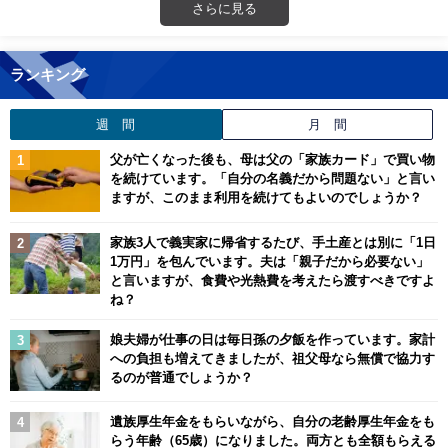
さらに見る
ランキング
週 間
月 間
父が亡くなった後も、母は父の「家族カード」で買い物
を続けています。「自分の名義だから問題ない」と言い
ますが、このまま利用を続けてもよいのでしょうか？
家族3人で義実家に帰省するたび、手土産とは別に「1日
1万円」を包んでいます。夫は「親子だから必要ない」
と言いますが、食費や光熱費を考えたら渡すべきですよ
ね？
娘夫婦が仕事の日は毎日孫の夕飯を作っています。家計
への負担も増えてきましたが、祖父母なら無償で協力す
るのが普通でしょうか？
遺族厚生年金をもらいながら、自分の老齢厚生年金をも
らう年齢（65歳）になりました。両方とも全額もらえる