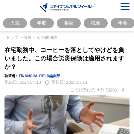
人気
年収
相続
税金
年金
トップ
>
保険
>
その他保険
在宅勤務中、コーヒーを落としてやけどを負
いました。この場合労災保険は適用されます
か？
執筆者 :
FINANCIAL FIELD編集部
配信日:
2024.04.18
更新日:
2025.07.01
この記事は約
4
分で読めます。