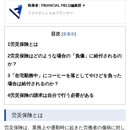
執筆者 : FINANCIAL FIELD編集部 ▼
ファイナンシャルプランナー
FinancialField編集部は、金融、経済に関する記事を、日々
の暮らしにどのような影響を与えるかという視点で、お金の
目次
知識がない方でも理解できるようわかりやすく発信していま
[
非表示
]
す。
1
労災保険とは
編集部のメンバーは、ファイナンシャルプランナーの資格取
得者を中心に「お金や暮らし」に関する書籍・雑誌の編集経
2
労災保険はどのような場合の「負傷」に給付されるの
験者で構成され、企画立案から記事掲載まですべての工程に
か？
関わることで、読者目線のコンテンツを追求しています。
FinancialFieldの特徴は、ファイナンシャルプランナー、弁
3
「在宅勤務中」にコーヒーを落としてやけどを負った
護士、税理士、宅地建物取引士、相続診断士、住宅ローンア
場合は給付されるのか？
ドバイザー、DCプランナー、公認会計士、社会保険労務
士、行政書士、投資アナリスト、キャリアコンサルタントな
4
労災保険の請求は自分で行う必要がある
ど150名以上の有資格者を執筆者・監修者として迎え、むず
かしく感じられる年金や税金、相続、保険、ローンなどの話
をわかりやすく発信している点です。
労災保険とは
このように編集経験豊富なメンバーと金融や経済に精通した
執筆者・監修者による執筆体制を築くことで、内容のわかり
やすさはもちろんのこと、読み応えのあるコンテンツと確か
労災保険は、業務上や通勤時に起きた労働者の傷病に対し