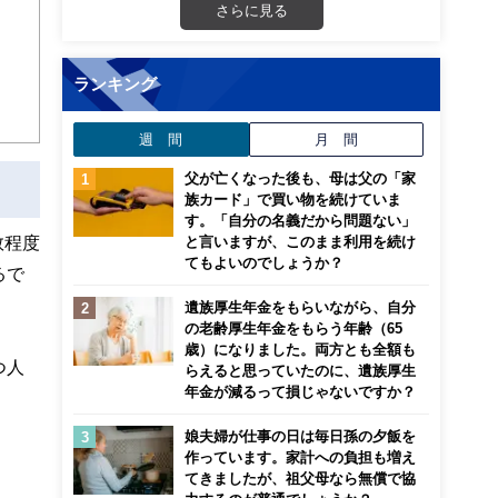
さらに見る
ンナ
迎
ランキング
こ
週 間
月 間
父が亡くなった後も、母は父の「家
族カード」で買い物を続けていま
す。「自分の名義だから問題ない」
数程度
と言いますが、このまま利用を続け
てもよいのでしょうか？
るで
遺族厚生年金をもらいながら、自分
の老齢厚生年金をもらう年齢（65
歳）になりました。両方とも全額も
つ人
らえると思っていたのに、遺族厚生
年金が減るって損じゃないですか？
娘夫婦が仕事の日は毎日孫の夕飯を
作っています。家計への負担も増え
てきましたが、祖父母なら無償で協