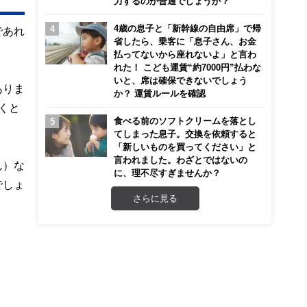
力するのが普通でしょうか？
4歳の息子と「新幹線の自由席」で帰
であれ
省したら、乗客に「息子さん、お金
。
払ってないから座れないよ」と言わ
れた！ こども運賃“約7000円”払わな
いと、席は確保できないでしょう
ありま
か？ 運賃ルールを確認
くと
食べる前のソフトクリームを落とし
てしまった息子。交換を依頼すると
「新しいものを買ってください」と
言われました。わざとではないの
ん）な
に、理不尽すぎませんか？
でしょ
さらに見る