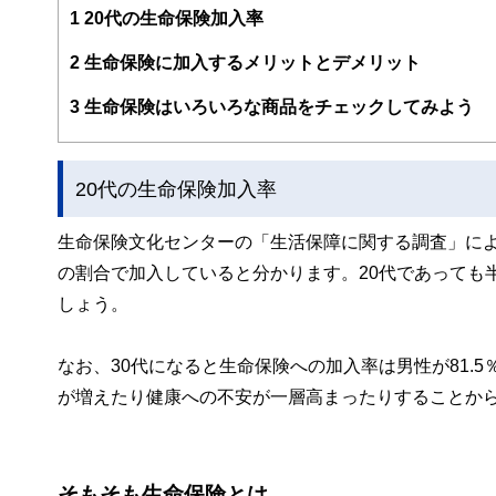
案から記事掲載まですべての工程に関わることで、読者目
1
20代の生命保険加入率
FinancialFieldの特徴は、ファイナンシャルプラ
2
生命保険に加入するメリットとデメリット
ー、公認会計士、社会保険労務士、行政書士、投資アナリ
え、むずかしく感じられる年金や税金、相続、保険、ロー
3
生命保険はいろいろな商品をチェックしてみよう
このように編集経験豊富なメンバーと金融や経済に精通し
と、読み応えのあるコンテンツと確かな情報発信を実現し
20代の生命保険加入率
私たちは、快適でより良い生活のアイデアを提供するお金
生命保険文化センターの「生活保障に関する調査」によると
の割合で加入していると分かります。20代であっても
しょう。
なお、30代になると生命保険への加入率は男性が81.5
が増えたり健康への不安が一層高まったりすることか
そもそも生命保険とは