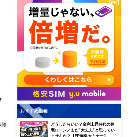
【PR】
合
。
おすすめ動画
保険
どうしたらいい？金利上昇時代の住
宅ローン／まだ”大丈夫”と思ってい
ませんか？【FP無料セミナー】