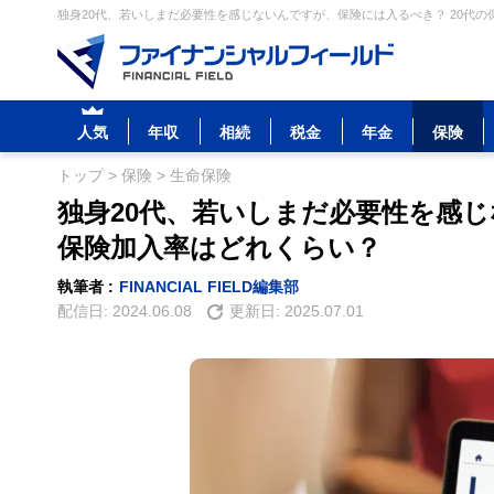
独身20代、若いしまだ必要性を感じないんですが、保険には入るべき？ 20代の
人気
年収
相続
税金
年金
保険
トップ
>
保険
>
生命保険
独身20代、若いしまだ必要性を感じ
保険加入率はどれくらい？
執筆者 :
FINANCIAL FIELD編集部
配信日:
2024.06.08
更新日:
2025.07.01