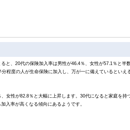
線のコンテンツを追求しています。
ンナー、弁護士、税理士、宅地建物取引士、相続診断士、住宅ローンアドバイザー、DCプラ
スト、キャリアコンサルタントなど150名以上の有資格者を執筆者・監修者として
ンなどの話をわかりやすく発信している点です。
た執筆者・監修者による執筆体制を築くことで、内容のわかりやすさはもちろんの
ています。
のコンシェルジュを目指します。
、20代の保険加入率は男性が46.4％、女性が57.1％と半
半分程度の人が生命保険に加入し、万が一に備えているといえ
％、女性が82.8％と大幅に上昇します。30代になると家庭を持
ら加入率が高くなる傾向にあるようです。