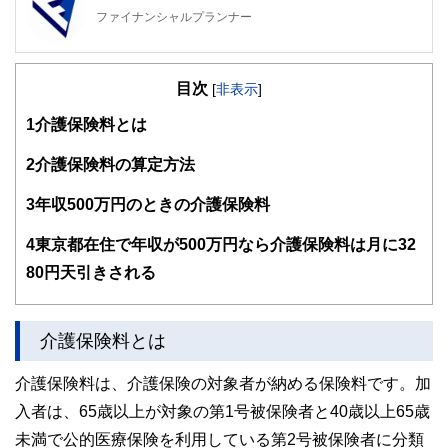
ファイナンシャルプランナー
FinancialField編集部は、金融、経済に関する記事を、日々
の暮らしにどのような影響を与えるかという視点で、お金の
目次
知識がない方でも理解できるようわかりやすく発信していま
[
非表示
]
す。
1
介護保険料とは
編集部のメンバーは、ファイナンシャルプランナーの資格取
得者を中心に「お金や暮らし」に関する書籍・雑誌の編集経
2
介護保険料の算定方法
験者で構成され、企画立案から記事掲載まですべての工程に
関わることで、読者目線のコンテンツを追求しています。
3
年収500万円のときの介護保険料
FinancialFieldの特徴は、ファイナンシャルプランナー、弁
4
東京都在住で年収が500万円なら介護保険料は月に32
護士、税理士、宅地建物取引士、相続診断士、住宅ローンア
ドバイザー、DCプランナー、公認会計士、社会保険労務
80円天引きされる
士、行政書士、投資アナリスト、キャリアコンサルタントな
ど150名以上の有資格者を執筆者・監修者として迎え、むず
かしく感じられる年金や税金、相続、保険、ローンなどの話
をわかりやすく発信している点です。
介護保険料とは
このように編集経験豊富なメンバーと金融や経済に精通した
介護保険料は、介護保険の対象者が納める保険料です。加
執筆者・監修者による執筆体制を築くことで、内容のわかり
やすさはもちろんのこと、読み応えのあるコンテンツと確か
入者は、65歳以上が対象の第1号被保険者と40歳以上65歳
な情報発信を実現しています。
未満で公的医療保険を利用している第2号被保険者に分類