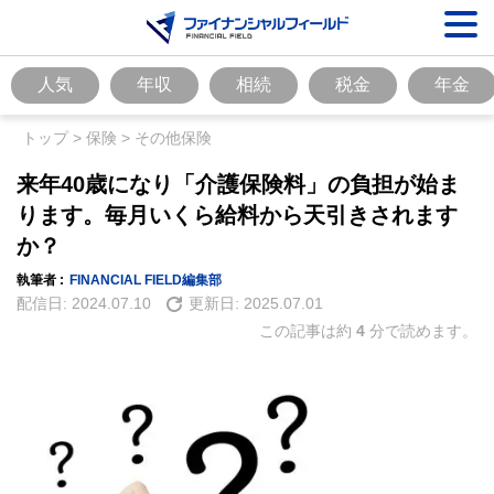
人気
年収
相続
税金
年金
トップ
>
保険
>
その他保険
来年40歳になり「介護保険料」の負担が始ま
ります。毎月いくら給料から天引きされます
か？
執筆者 :
FINANCIAL FIELD編集部
配信日:
2024.07.10
更新日:
2025.07.01
この記事は約
4
分で読めます。