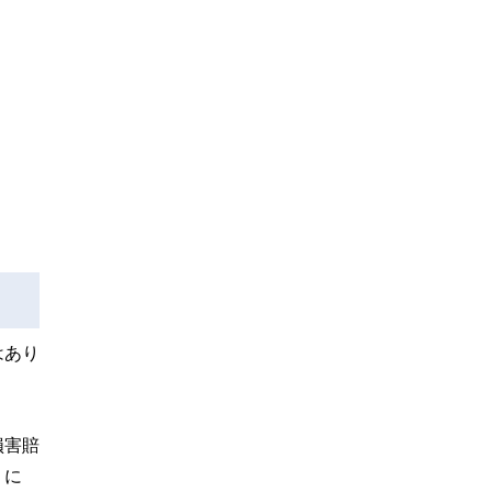
はあり
損害賠
」に