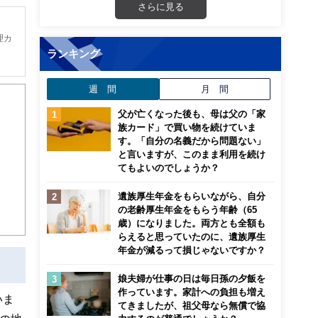
さらに見る
理カ
ランキング
は
週 間
月 間
父が亡くなった後も、母は父の「家
で
族カード」で買い物を続けていま
す。「自分の名義だから問題ない」
と言いますが、このまま利用を続け
てもよいのでしょうか？
遺族厚生年金をもらいながら、自分
の老齢厚生年金をもらう年齢（65
歳）になりました。両方とも全額も
らえると思っていたのに、遺族厚生
年金が減るって損じゃないですか？
娘夫婦が仕事の日は毎日孫の夕飯を
作っています。家計への負担も増え
いま
てきましたが、祖父母なら無償で協