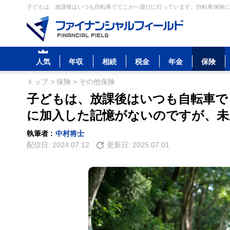
子どもは、放課後はいつも自転車でどこかへ遊びに行っています。自転車保険に
人気
年収
相続
税金
年金
保険
トップ
>
保険
>
その他保険
子どもは、放課後はいつも自転車で
に加入した記憶がないのですが、未
執筆者 :
中村将士
配信日:
2024.07.12
更新日:
2025.07.01