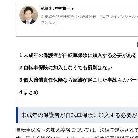
執筆者 : 中村将士 ▼
新東綜合開発株式会社代表取締役 1級ファイナンシャル・
ウンセラー
私がＦＰ相談を行うとき、一番優先していることは「あな
「楽しいかどうか」です。
ファイナンシャル・プランニングは、数字遊びであっては
1
未成年の保護者が自転車保険に加入する必要がある
す。私は、そういった気持ちを何よりも大切に思っていま
2
自転車保険に加入しなくても罰則はない
3
個人賠償責任保険なら家族が起こした事故もカバー
4
まとめ
未成年の保護者が自転車保険に加入する必要が
自転車保険への加入義務については、法律で規定され