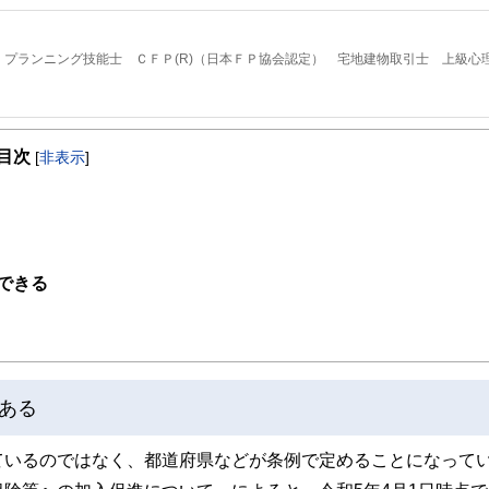
プランニング技能士 ＣＦＰ(R)（日本ＦＰ協会認定） 宅地建物取引士 上級心
たが前向きになれるかどうか」です。セミナーを行うときに、大事にしていること
目次
[
非表示
]
なりません。そこに「幸せ」や「前向きな気持ち」があって初めて価値があるもの
す。
できる
ある
ているのではなく、都道府県などが条例で定めることになって