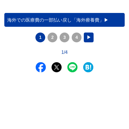
海外での医療費の一部払い戻し「海外療養費」
1
2
3
4
▶
1/4