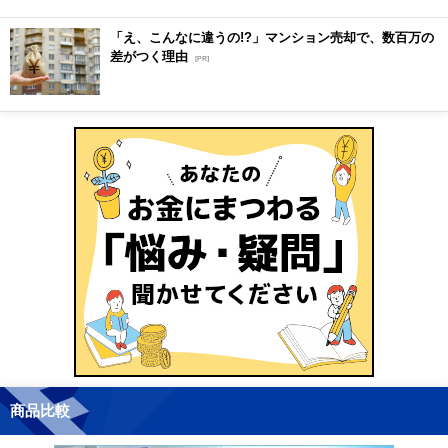
「え、こんなに違うの!?」マンション売却で、数百万の
差がつく理由
[PR]
商品比較