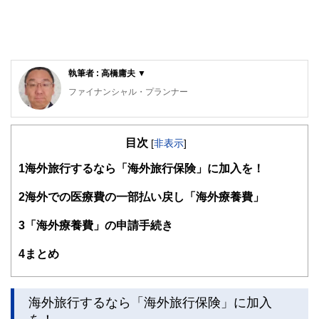
執筆者 : 高橋庸夫 ▼
ファイナンシャル・プランナー
住宅ローンアドバイザー ,宅地建物取引士, マンション管理
士, 防災士
目次
サラリーマン生活２４年、その間１０回以上の転勤を経験
[
非表示
]
し、全国各所に居住。早期退職後は、新たな知識習得に貪欲
1
海外旅行するなら「海外旅行保険」に加入を！
に努めるとともに、自らが経験した「サラリーマンの退職、
住宅ローン、子育て教育、資産運用」などの実体験をベース
として、個別相談、セミナー講師など精力的に活動。また、
2
海外での医療費の一部払い戻し「海外療養費」
マンション管理士として管理組合運営や役員やマンション居
住者への支援を実施。妻と長女と犬１匹。
3
「海外療養費」の申請手続き
4
まとめ
海外旅行するなら「海外旅行保険」に加入