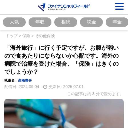
人気
年収
相続
税金
年金
トップ
>
保険
>
その他保険
「海外旅行」に行く予定ですが、お腹が弱い
ので食あたりにならないか心配です。海外の
病院で治療を受けた場合、「保険」はきくの
でしょうか？
執筆者 :
高橋庸夫
配信日:
2024.09.04
更新日:
2025.07.01
この記事は約
3
分で読めます。