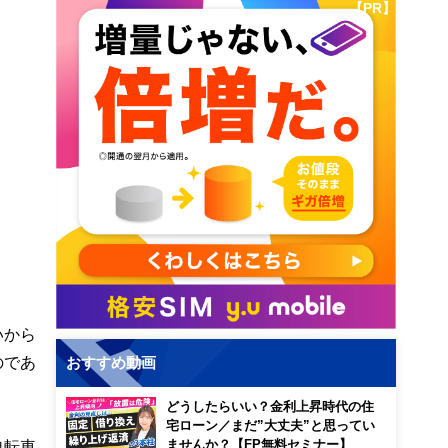
【PR】
いから
のであ
おすすめ動画
どうしたらいい？金利上昇時代の住
宅ローン／まだ”大丈夫”と思ってい
自転車
ませんか？【FP無料セミナー】