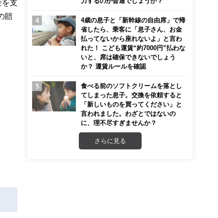
力するのが普通でしょうか？
金を支
の賠
4歳の息子と「新幹線の自由席」で帰
省したら、乗客に「息子さん、お金
払ってないから座れないよ」と言わ
れた！ こども運賃“約7000円”払わな
いと、席は確保できないでしょう
か？ 運賃ルールを確認
食べる前のソフトクリームを落とし
てしまった息子。交換を依頼すると
「新しいものを買ってください」と
言われました。わざとではないの
に、理不尽すぎませんか？
さらに見る