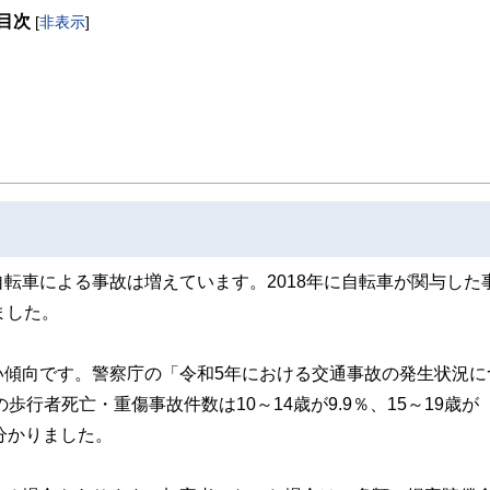
目次
[
非表示
]
取得者を中心に「お金や暮らし」に関する書籍・雑誌の編集経験者で構成され、企
線のコンテンツを追求しています。
ンナー、弁護士、税理士、宅地建物取引士、相続診断士、住宅ローンアドバイザー、DCプラ
スト、キャリアコンサルタントなど150名以上の有資格者を執筆者・監修者として
ンなどの話をわかりやすく発信している点です。
た執筆者・監修者による執筆体制を築くことで、内容のわかりやすさはもちろんの
ています。
のコンシェルジュを目指します。
転車による事故は増えています。2018年に自転車が関与した
いました。
い傾向です。警察庁の「令和5年における交通事故の発生状況に
行者死亡・重傷事故件数は10～14歳が9.9％、15～19歳が
と分かりました。