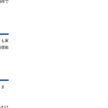
納得で
りも家
補償範
りま
るわけ