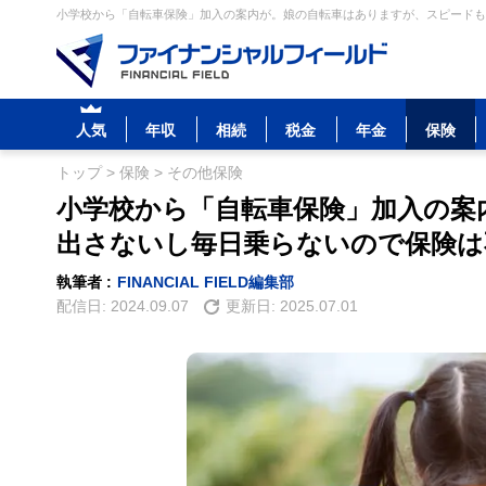
小学校から「自転車保険」加入の案内が。娘の自転車はありますが、スピードも出
人気
年収
相続
税金
年金
保険
トップ
>
保険
>
その他保険
小学校から「自転車保険」加入の案
出さないし毎日乗らないので保険は
執筆者 :
FINANCIAL FIELD編集部
配信日:
2024.09.07
更新日:
2025.07.01