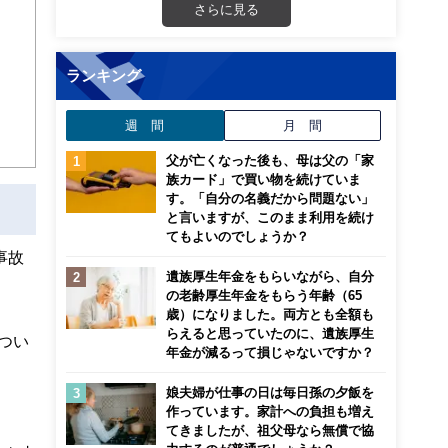
さらに見る
画立
ランキング
ンナ
迎
週 間
月 間
こ
父が亡くなった後も、母は父の「家
族カード」で買い物を続けていま
す。「自分の名義だから問題ない」
と言いますが、このまま利用を続け
てもよいのでしょうか？
事故
遺族厚生年金をもらいながら、自分
の老齢厚生年金をもらう年齢（65
歳）になりました。両方とも全額も
らえると思っていたのに、遺族厚生
つい
年金が減るって損じゃないですか？
娘夫婦が仕事の日は毎日孫の夕飯を
作っています。家計への負担も増え
てきましたが、祖父母なら無償で協