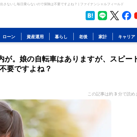
さないし毎日乗らないので保険は不要ですよね？ | ファイナンシャルフィールド
ローン
資産運用
暮らし
老後
家計
キャリア
内が。娘の自転車はありますが、スピー
不要ですよね？
この記事は約
3
分で読め