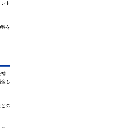
イント
険料を
任補
償金も
などの