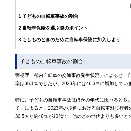
編集部のメンバーは、ファイナンシャルプランナーの資格
案から記事掲載まですべての工程に関わることで、読者目
1
子どもの自転車事故の割合
FinancialFieldの特徴は、ファイナンシャルプラ
2
自転車保険を選ぶ際のポイント
ー、公認会計士、社会保険労務士、行政書士、投資アナリ
え、むずかしく感じられる年金や税金、相続、保険、ロー
3
もしものときのために自転車保険に加入しよう
このように編集経験豊富なメンバーと金融や経済に精通し
と、読み応えのあるコンテンツと確かな情報発信を実現し
子どもの自転車事故の割合
私たちは、快適でより良い生活のアイデアを提供するお金
警視庁「都内自転車の交通事故発生状況」によると、自
率は36.1％でしたが、2023年には46.3％に増加して
特に、子どもの自転車事故はほかの年代に比べると多
て」によると、2023年の歩道における自転車対歩行者の歩
30.5％と約40％が10代で、他のどの世代よりも多い