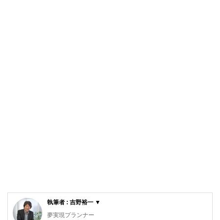
執筆者 : 吉野裕一 ▼
夢実現プランナー