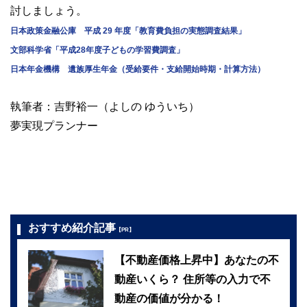
討しましょう。
日本政策金融公庫 平成 29 年度「教育費負担の実態調査結果」
文部科学省「平成28年度子どもの学習費調査」
日本年金機構 遺族厚生年金（受給要件・支給開始時期・計算方法）
執筆者：吉野裕一（よしの ゆういち）
夢実現プランナー
おすすめ紹介記事
【PR】
【不動産価格上昇中】あなたの不
動産いくら？ 住所等の入力で不
動産の価値が分かる！