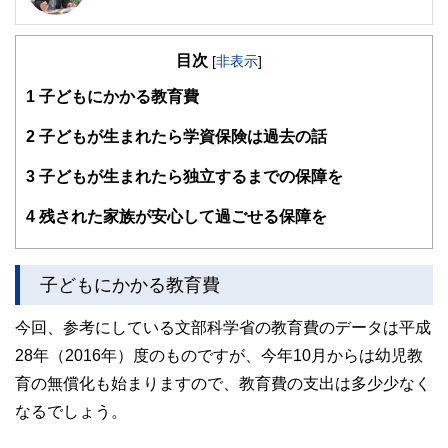
2級ファイナンシャルプランニング技能士／2級DCプランナ
ー／住宅ローンアドバイザーなどの資格を保有し、相談され
目次
る方が安心して過ごせるプランニングを行うための総括的な
[
非表示
]
提案を行う
1
子どもにかかる教育費
各種セミナーやコラムなど多数の実績があり、定評を受けて
いる
2
子どもが生まれたら学資保険は過去の話
https://moneysmith.biz
3
子どもが生まれたら独立するまでの保障を
4
残された家族が安心して過ごせる保障を
子どもにかかる教育費
今回、参考にしている文部科学省の教育費のデータは平成
28年（2016年）度のものですが、今年10月からは幼児教
育の無償化も始まりますので、教育費の支出は多少少なく
なるでしょう。