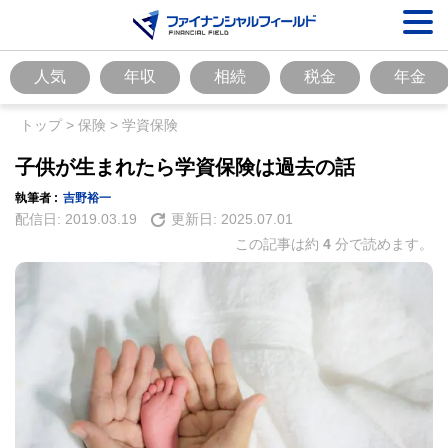
人気
年収
相続
税金
年金
トップ
>
保険
>
学資保険
子供が生まれたら学資保険は過去の話
執筆者 :
吉野裕一
配信日:
2019.03.19
更新日:
2025.07.01
この記事は約
4
分で読めます。