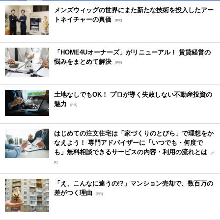
メンズウィッグの世界にまた新たな技術を投入したアー
トネイチャーの真価
[PR]
「HOME4Uオーナーズ」がリニューアル！ 賃貸経営の
悩みをまとめて解決
[PR]
土地なしでもOK！ プロが導く失敗しない不動産投資の
魅力
[PR]
はじめての注文住宅は「家づくりのとびら」で理想をか
なえよう！ 専門アドバイザーに「いつでも・何度で
も」無料相談できるサービスの内容・利用の流れとは
[P
R]
「え、こんなに違うの!?」マンション売却で、数百万の
差がつく理由
[PR]