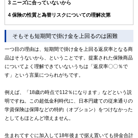
3
ニーズに合っていないから
の税務や経理についても支援している。
https://mamasuma.com
4
保険の性質と為替リスクについての理解次第
そもそも短期間で掛け金を上回るのは困難
一つ目の理由は、短期間で掛け金を上回る返戻率となる商
品はそうないから、ということです。提案された保険商品
についてよく理解できていないうちは「返戻率〇〇％で
す」という言葉につられがちです。
例えば、「18歳の時点で112％になります」などという説
明ですね。この超低金利時代に、日本円建ての従来通りの
学資保険は保障などの特約（オプション）をつけなかった
としてもほとんど増えません。
生まれてすぐに加入して18年後まで据え置いても掛金合計