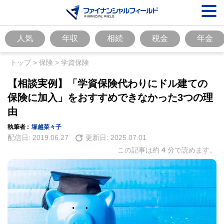
人気
年収
相続
税金
年金
トップ
>
保険
>
学資保険
【相談実例】「学資保険代わりにドル建ての
保険に加入」をおすすめできなかった3つの理
由
執筆者 :
塚越菜々子
配信日:
2019.06.27
更新日:
2025.07.01
この記事は約
4
分で読めます。