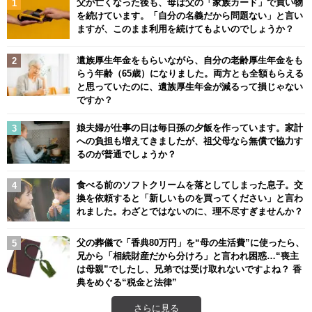
父が亡くなった後も、母は父の「家族カード」で買い物
を続けています。「自分の名義だから問題ない」と言い
ますが、このまま利用を続けてもよいのでしょうか？
遺族厚生年金をもらいながら、自分の老齢厚生年金をも
らう年齢（65歳）になりました。両方とも全額もらえる
と思っていたのに、遺族厚生年金が減るって損じゃない
ですか？
娘夫婦が仕事の日は毎日孫の夕飯を作っています。家計
への負担も増えてきましたが、祖父母なら無償で協力す
るのが普通でしょうか？
食べる前のソフトクリームを落としてしまった息子。交
換を依頼すると「新しいものを買ってください」と言わ
れました。わざとではないのに、理不尽すぎませんか？
父の葬儀で「香典80万円」を“母の生活費”に使ったら、
兄から「相続財産だから分けろ」と言われ困惑…“喪主
は母親”でしたし、兄弟では受け取れないですよね？ 香
典をめぐる“税金と法律”
さらに見る