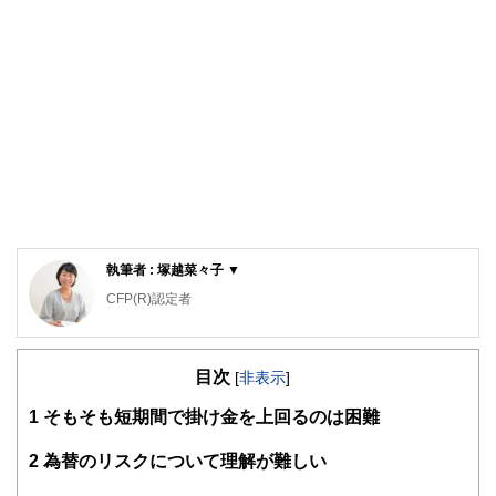
執筆者 : 塚越菜々子 ▼
CFP(R)認定者
1級ファイナンシャル・プランニング技能士
お金の不安を賢く手放す！／働くママのお金の教養講座／
目次
『ママスマ・マネープログラム』主催
[
非表示
]
お金を貯める努力をするのではなく『お金が貯まる仕組み』
1
そもそも短期間で掛け金を上回るのは困難
づくりのサポート。保険や金融商品の販売を一切せず、働く
ママの家計に特化した相談業務を行っている。「お金だけを
理由に、ママが自分の夢をあきらめることのない社会」の実
2
為替のリスクについて理解が難しい
現に向け、難しい知識ではなく、身近なお金のことをわかり
やすく解説。税理士事務所出身の経験を活かし、ママ起業家