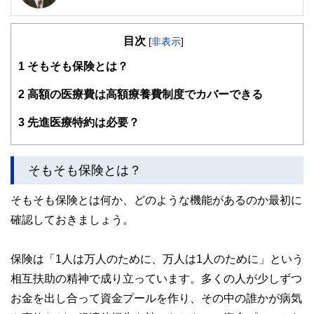
ライフプラン・キャッシュフロー分析に基づいた家計相談を
得意とする。法人営業をしていた経験から経営者からの相談
目次
が多い。教育資金、住宅購入、年金、資産運用、保険、離婚
[
非表示
]
のお金などをテーマとしたセミナーや個別相談も多数実施し
1
そもそも保険とは？
ている。教育資金をテーマにした講演は延べ800校以上の高
校で実施。
また、保険や介護のお金に詳しいファイナンシャル・プラン
2
高額の医療費は高額療養費制度でカバーできる
ナーとしてテレビや新聞、雑誌の取材にも多数協力してい
る。共著に「これで安心！入院・介護のお金」（技術評論
3
先進医療特約は必要？
社）がある。
http://fp-trc.com/
そもそも保険とは？
そもそも保険とは何か、どのような機能があるのか最初に
確認しておきましょう。
保険は「1人は万人のために、万人は1人のために」という
相互扶助の精神で成り立っています。多くの人が少しずつ
お金を出し合って資金プールを作り、その中の誰かが病気