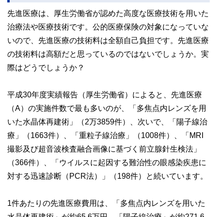
先進医療は、厚生労働省が認めた高度な医療技術を用いた
治療法や医療技術です。公的医療保険の対象になっていな
いので、先進医療の技術料は全額自己負担です。先進医療
の技術料は高額だと思っているのではないでしょうか。実
際はどうでしょうか？
平成30年度実績報告（厚生労働省）によると、先進医療
（A）の実施件数で最も多いのが、「多焦点内レンズを用
いた水晶体再建術」（2万3859件）、次いで、「陽子線治
療」（1663件）、「重粒子線治療」（1008件）、「MRI
撮影及び超音波検査融合画像に基づく前立腺針生検法」
（366件）、「ウイルスに起因する難治性の眼感染疾患に
対する迅速診断（PCR法）」（198件）と続いています。
1件あたりの先進医療費用は、「多焦点内レンズを用いた
水晶体再建術」が約65.6万円、「陽子線治療」が約271.6