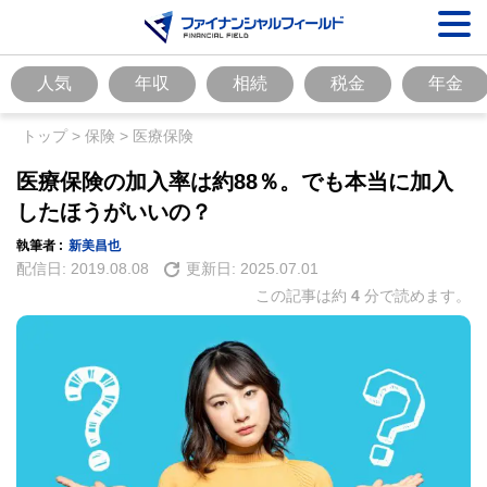
人気
年収
相続
税金
年金
トップ
>
保険
>
医療保険
医療保険の加入率は約88％。でも本当に加入
したほうがいいの？
執筆者 :
新美昌也
配信日:
2019.08.08
更新日:
2025.07.01
この記事は約
4
分で読めます。