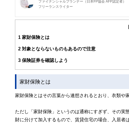
ファイナンシャルプランナー（日本FP協会 AFP認定者）
フリーランスライター
保険を得意ジャンルとするFP・フリーライター。
代理店時代、医療保険不要論に悩まされた結果、1本も保
FPとして、中立公正な立場から保険選びをサポートして
1
家財保険とは
2
対象とならないものもあるので注意
3
保険証券を確認しよう
家財保険とは
家財保険とはその言葉から連想されるとおり、衣類や
ただし「家財保険」というのは通称にすぎず、その実
財に分けて加入するもので、賃貸住宅の場合、入居者