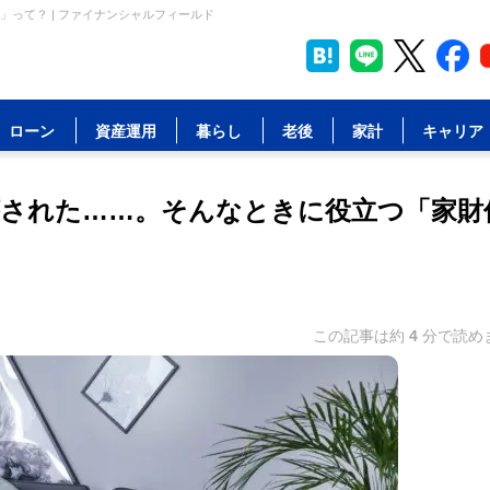
って？ | ファイナンシャルフィールド
ローン
資産運用
暮らし
老後
家計
キャリア
された……。そんなときに役立つ「家財
この記事は約
4
分で読め