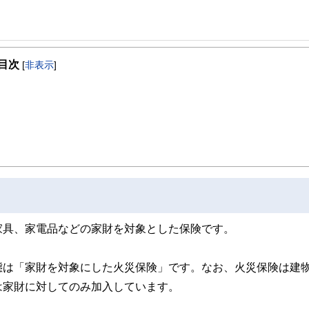
険を売らずに1年で辞めた経験を持つ。
目次
います。
[
非表示
]
家具、家電品などの家財を対象とした保険です。
態は「家財を対象にした火災保険」です。なお、火災保険は建
は家財に対してのみ加入しています。