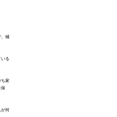
で、補
ている
持ち家
任保
んが何