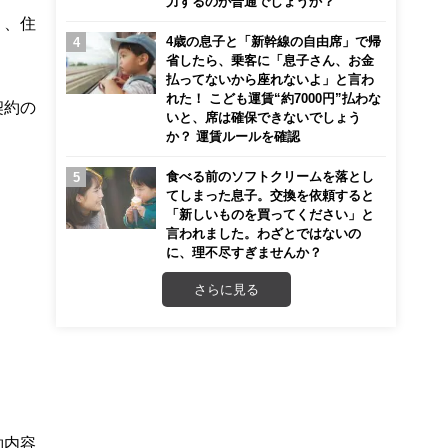
力するのが普通でしょうか？
く、住
4歳の息子と「新幹線の自由席」で帰
省したら、乗客に「息子さん、お金
払ってないから座れないよ」と言わ
れた！ こども運賃“約7000円”払わな
契約の
いと、席は確保できないでしょう
か？ 運賃ルールを確認
食べる前のソフトクリームを落とし
てしまった息子。交換を依頼すると
「新しいものを買ってください」と
言われました。わざとではないの
に、理不尽すぎませんか？
さらに見る
約内容