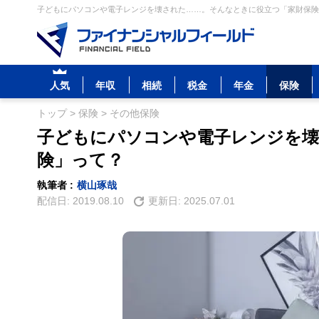
子どもにパソコンや電子レンジを壊された……。そんなときに役立つ「家財保険」
人気
年収
相続
税金
年金
保険
トップ
>
保険
>
その他保険
子どもにパソコンや電子レンジを壊
険」って？
執筆者 :
横山琢哉
配信日:
2019.08.10
更新日:
2025.07.01