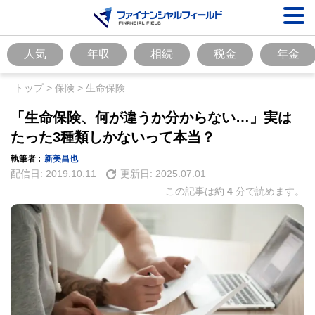
人気
年収
相続
税金
年金
トップ
>
保険
>
生命保険
「生命保険、何が違うか分からない…」実は
たった3種類しかないって本当？
執筆者 :
新美昌也
配信日:
2019.10.11
更新日:
2025.07.01
この記事は約
4
分で読めます。