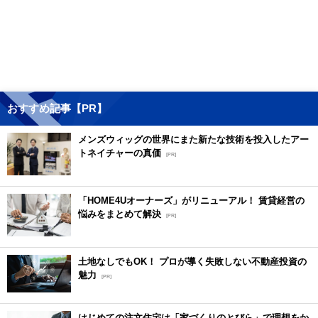
おすすめ記事【PR】
メンズウィッグの世界にまた新たな技術を投入したアー
トネイチャーの真価
[PR]
「HOME4Uオーナーズ」がリニューアル！ 賃貸経営の
悩みをまとめて解決
[PR]
土地なしでもOK！ プロが導く失敗しない不動産投資の
魅力
[PR]
はじめての注文住宅は「家づくりのとびら」で理想をか