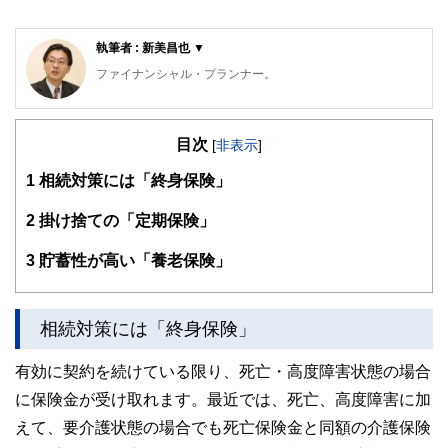
執筆者 : 新美昌也 ▼
ファイナンシャル・プランナー。
ライフプラン・キャッシュフロー分析に基づいた家計相談を
得意とする。法人営業をしていた経験から経営者からの相談
目次
が多い。教育資金、住宅購入、年金、資産運用、保険、離婚
[
非表示
]
のお金などをテーマとしたセミナーや個別相談も多数実施し
1
相続対策には「終身保険」
ている。教育資金をテーマにした講演は延べ800校以上の高
校で実施。
また、保険や介護のお金に詳しいファイナンシャル・プラン
2
掛け捨ての「定期保険」
ナーとしてテレビや新聞、雑誌の取材にも多数協力してい
る。共著に「これで安心！入院・介護のお金」（技術評論
3
貯蓄性が高い「養老保険」
社）がある。
http://fp-trc.com/
相続対策には「終身保険」
有効に契約を続けている限り、死亡・高度障害状態の場合
に保険金が受け取れます。最近では、死亡、高度障害に加
えて、要介護状態の場合でも死亡保険金と同額の介護保険