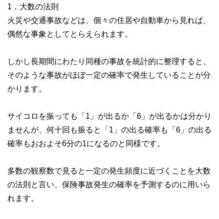
現在、出版を記念して、サマーアロー・コンサルティング
1．大数の法則
HPで無料FP相談を受け付け中。
火災や交通事故などは、個々の住居や自動車から見れば、
早稲田大学卒業後、大手重工業メーカーに勤務、海外向けプ
偶然な事象としてとらえられます。
ラント輸出ビジネスに携わる。今までに訪れた国は35か国を
超え、海外の話題にも明るい。
しかし長期間にわたり同種の事故を統計的に整理すると、
サマーアロー・コンサルティングHPアドレス：
https://brians
ummer.wixsite.com/summerarrow
そのような事故がほぼ一定の確率で発生していることが分
かります。
サイコロを振っても「1」が出るか「6」が出るかは分かり
ませんが、何十回も振ると「1」の出る確率も「6」の出る
確率もおおよそ6分の1になるのと同様です。
多数の観察数で見ると一定の発生頻度に近づくことを大数
の法則と言い、保険事故発生の確率を予測するのに用いら
れます。