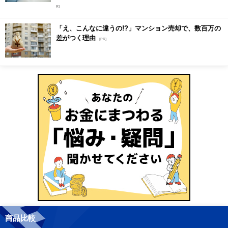
R]
「え、こんなに違うの!?」マンション売却で、数百万の
差がつく理由
[PR]
商品比較