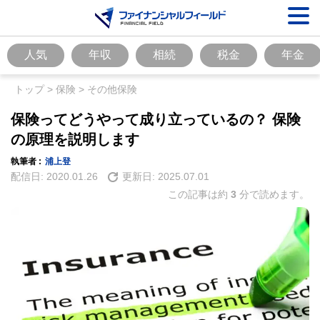
人気
年収
相続
税金
年金
トップ
>
保険
>
その他保険
保険ってどうやって成り立っているの？ 保険
の原理を説明します
執筆者 :
浦上登
配信日:
2020.01.26
更新日:
2025.07.01
この記事は約
3
分で読めます。