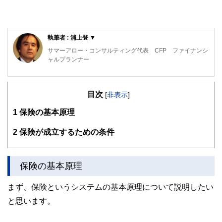
執筆者 : 浦上登 ▼
サマーアロー・コンサルティング代表 CFP ファイナンシ
ャルプランナー
東京の築地生まれ。魚市場や築地本願寺のある下町で育つ。
現在、サマーアロー・コンサルティングの代表。
目次
[
非表示
]
ファイナンシャル・プランナーの上位資格であるCFP（日本
1
保険の基本原理
FP協会認定）を最速で取得。証券外務員第一種（日本証券
業協会認定）。
2
保険が成立するための条件
FPとしてのアドバイスの範囲は、住宅購入、子供の教育費
などのライフプラン全般、定年後の働き方や年金・資産運
用・相続などの老後対策等、幅広い分野をカバーし、これか
保険の基本原理
ら人生の礎を築いていく若い人とともに、同年代の高齢者層
から絶大な信頼を集めている。
まず、保険というシステムの基本原理について説明したい
2023年7月PHP研究所より「70歳の現役FPが教える60歳か
と思います。
らの「働き方」と「お金」の正解」を出版し、好評販売中。