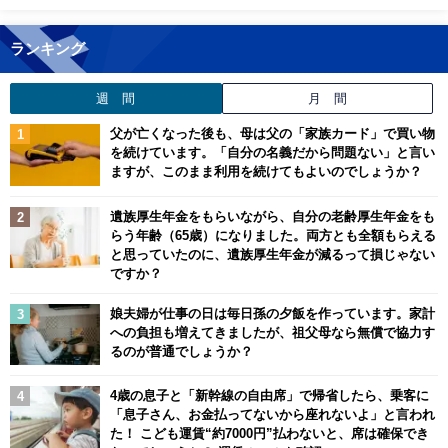
ランキング
週 間
月 間
父が亡くなった後も、母は父の「家族カード」で買い物
を続けています。「自分の名義だから問題ない」と言い
ますが、このまま利用を続けてもよいのでしょうか？
遺族厚生年金をもらいながら、自分の老齢厚生年金をも
らう年齢（65歳）になりました。両方とも全額もらえる
と思っていたのに、遺族厚生年金が減るって損じゃない
ですか？
娘夫婦が仕事の日は毎日孫の夕飯を作っています。家計
への負担も増えてきましたが、祖父母なら無償で協力す
るのが普通でしょうか？
4歳の息子と「新幹線の自由席」で帰省したら、乗客に
「息子さん、お金払ってないから座れないよ」と言われ
た！ こども運賃“約7000円”払わないと、席は確保でき