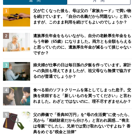
週 間
月 間
父が亡くなった後も、母は父の「家族カード」で買い物
を続けています。「自分の名義だから問題ない」と言い
ますが、このまま利用を続けてもよいのでしょうか？
遺族厚生年金をもらいながら、自分の老齢厚生年金をも
らう年齢（65歳）になりました。両方とも全額もらえる
と思っていたのに、遺族厚生年金が減るって損じゃない
ですか？
娘夫婦が仕事の日は毎日孫の夕飯を作っています。家計
への負担も増えてきましたが、祖父母なら無償で協力す
るのが普通でしょうか？
食べる前のソフトクリームを落としてしまった息子。交
換を依頼すると「新しいものを買ってください」と言わ
れました。わざとではないのに、理不尽すぎませんか？
父の葬儀で「香典80万円」を“母の生活費”に使ったら、
兄から「相続財産だから分けろ」と言われ困惑…“喪主
は母親”でしたし、兄弟では受け取れないですよね？ 香
典をめぐる“税金と法律”