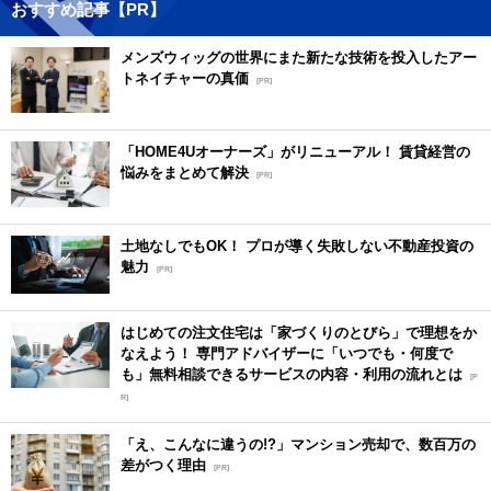
おすすめ記事【PR】
メンズウィッグの世界にまた新たな技術を投入したアー
トネイチャーの真価
[PR]
「HOME4Uオーナーズ」がリニューアル！ 賃貸経営の
悩みをまとめて解決
[PR]
土地なしでもOK！ プロが導く失敗しない不動産投資の
魅力
[PR]
はじめての注文住宅は「家づくりのとびら」で理想をか
なえよう！ 専門アドバイザーに「いつでも・何度で
も」無料相談できるサービスの内容・利用の流れとは
[P
R]
「え、こんなに違うの!?」マンション売却で、数百万の
差がつく理由
[PR]