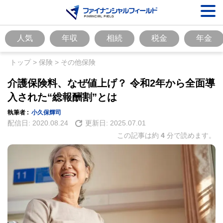
人気
年収
相続
税金
年金
トップ
>
保険
>
その他保険
介護保険料、なぜ値上げ？ 令和2年から全面導
入された“総報酬割”とは
執筆者 :
小久保輝司
配信日:
2020.08.24
更新日:
2025.07.01
この記事は約
4
分で読めます。