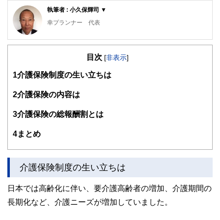
執筆者 : 小久保輝司 ▼
幸プランナー 代表
30数年の営業経験と金融・経済の知識をマッチング納得いく
までお話しさせていただきます。
目次
[
非表示
]
1
介護保険制度の生い立ちは
2
介護保険の内容は
3
介護保険の総報酬割とは
4
まとめ
介護保険制度の生い立ちは
日本では高齢化に伴い、要介護高齢者の増加、介護期間の
長期化など、介護ニーズが増加していました。