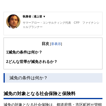
執筆者 : 浦上登 ▼
サマーアロー・コンサルティング代表 CFP ファイナンシ
ャルプランナー
東京の築地生まれ。魚市場や築地本願寺のある下町で育つ。
現在、サマーアロー・コンサルティングの代表。
目次
[
非表示
]
ファイナンシャル・プランナーの上位資格であるCFP（日本
1
減免の条件は何か？
FP協会認定）を最速で取得。証券外務員第一種（日本証券
業協会認定）。
2
どんな世帯が減免されるか？
FPとしてのアドバイスの範囲は、住宅購入、子供の教育費
などのライフプラン全般、定年後の働き方や年金・資産運
用・相続などの老後対策等、幅広い分野をカバーし、これか
減免の条件は何か？
ら人生の礎を築いていく若い人とともに、同年代の高齢者層
から絶大な信頼を集めている。
減免の対象となる社会保険と保険料
2023年7月PHP研究所より「70歳の現役FPが教える60歳か
らの「働き方」と「お金」の正解」を出版し、好評販売中。
減免の対象となる社会保険は、都道府県・市区町村が管轄
現在、出版を記念して、サマーアロー・コンサルティング