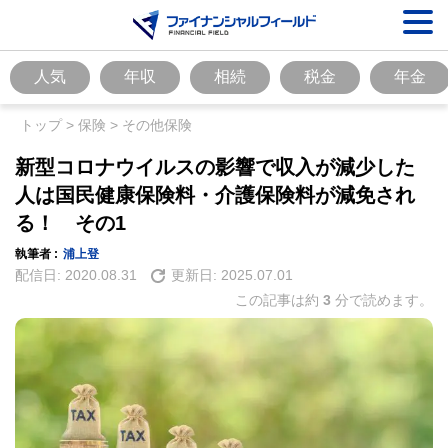
人気
年収
相続
税金
年金
トップ
>
保険
>
その他保険
新型コロナウイルスの影響で収入が減少した
人は国民健康保険料・介護保険料が減免され
る！ その1
執筆者 :
浦上登
配信日:
2020.08.31
更新日:
2025.07.01
この記事は約
3
分で読めます。