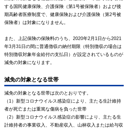
HPで無料FP相談を受け付け中。
する国民健康保険、介護保険（第1号被保険者）および後
早稲田大学卒業後、大手重工業メーカーに勤務、海外向けプ
期高齢者医療制度で、健康保険および介護保険（第2号被
ラント輸出ビジネスに携わる。今までに訪れた国は35か国を
保険者）は対象になりません。
超え、海外の話題にも明るい。
サマーアロー・コンサルティングHPアドレス：
https://brians
また、上記保険の保険料のうち、2020年2月1日から2021
ummer.wixsite.com/summerarrow
年3月31日の間に普通徴収の納付期限（特別徴収の場合は
特別徴収対象年金給付の支払日）が設定されているものが
減免の対象になります。
減免の対象となる世帯
減免の対象となる世帯は次のとおりです。
（1）新型コロナウイルス感染症により、主たる生計維持
者が死亡または重篤な傷病を負った世帯
（2）新型コロナウイルス感染症の影響により、主たる生
計維持者の事業収入、不動産収入、山林収入または給与収