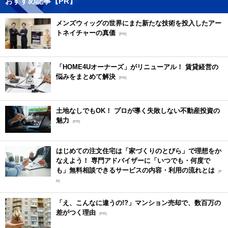
おすすめ記事【PR】
メンズウィッグの世界にまた新たな技術を投入したアー
トネイチャーの真価
[PR]
「HOME4Uオーナーズ」がリニューアル！ 賃貸経営の
悩みをまとめて解決
[PR]
土地なしでもOK！ プロが導く失敗しない不動産投資の
魅力
[PR]
はじめての注文住宅は「家づくりのとびら」で理想をか
なえよう！ 専門アドバイザーに「いつでも・何度で
も」無料相談できるサービスの内容・利用の流れとは
[P
R]
「え、こんなに違うの!?」マンション売却で、数百万の
差がつく理由
[PR]