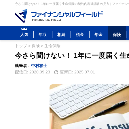
今さら聞けない！ 1年に一度届く生命保険の契約内容確認書の見方 | ファイナ
人気
年収
相続
税金
年金
保険
トップ
>
保険
>
生命保険
今さら聞けない！ 1年に一度届く
執筆者 :
中村将士
配信日:
2020.09.23
更新日:
2025.07.01