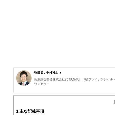
執筆者 : 中村将士 ▼
新東綜合開発株式会社代表取締役 1級ファイナンシャル・
ウンセラー
私がＦＰ相談を行うとき、一番優先していることは「あな
「楽しいかどうか」です。
ファイナンシャル・プランニングは、数字遊びであっては
1
主な記載事項
す。私は、そういった気持ちを何よりも大切に思っていま