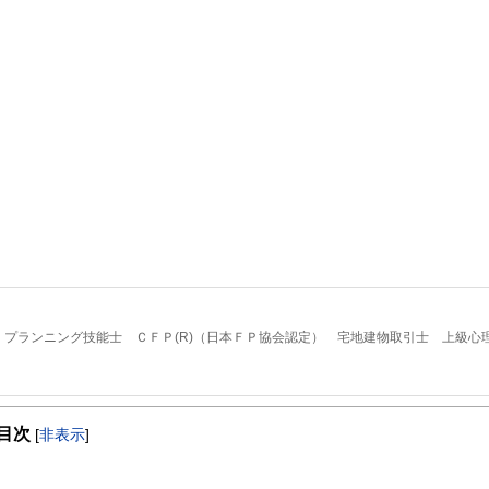
プランニング技能士 ＣＦＰ(R)（日本ＦＰ協会認定） 宅地建物取引士 上級心
たが前向きになれるかどうか」です。セミナーを行うときに、大事にしていること
目次
[
非表示
]
なりません。そこに「幸せ」や「前向きな気持ち」があって初めて価値があるもの
す。