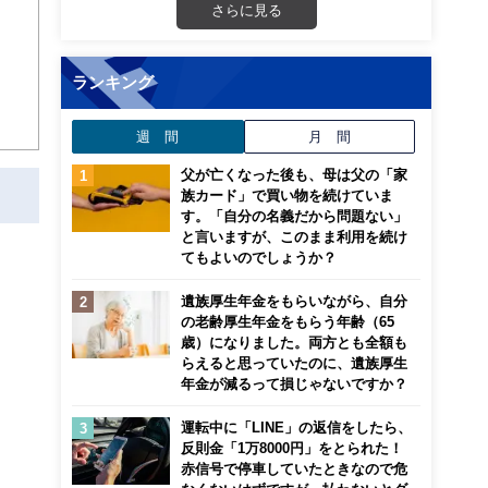
さらに見る
ランキング
週 間
月 間
父が亡くなった後も、母は父の「家
族カード」で買い物を続けていま
す。「自分の名義だから問題ない」
と言いますが、このまま利用を続け
てもよいのでしょうか？
遺族厚生年金をもらいながら、自分
の老齢厚生年金をもらう年齢（65
歳）になりました。両方とも全額も
らえると思っていたのに、遺族厚生
年金が減るって損じゃないですか？
運転中に「LINE」の返信をしたら、
反則金「1万8000円」をとられた！
赤信号で停車していたときなので危