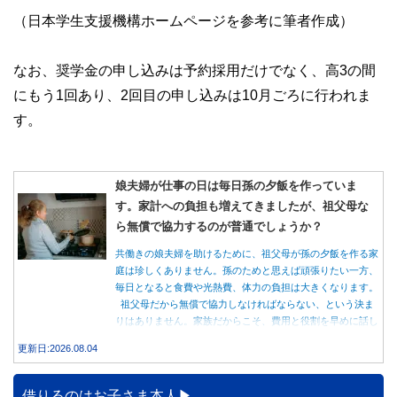
（日本学生支援機構ホームページを参考に筆者作成）
なお、奨学金の申し込みは予約採用だけでなく、高3の間
にもう1回あり、2回目の申し込みは10月ごろに行われま
す。
娘夫婦が仕事の日は毎日孫の夕飯を作っていま
す。家計への負担も増えてきましたが、祖父母な
ら無償で協力するのが普通でしょうか？
共働きの娘夫婦を助けるために、祖父母が孫の夕飯を作る家
庭は珍しくありません。孫のためと思えば頑張りたい一方、
毎日となると食費や光熱費、体力の負担は大きくなります。
祖父母だから無償で協力しなければならない、という決ま
りはありません。家族だからこそ、費用と役割を早めに話し
合うことが大切です。
更新日:2026.08.04
借りるのはお子さま本人