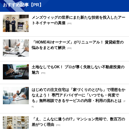
おすすめ記事【PR】
メンズウィッグの世界にまた新たな技術を投入したアー
トネイチャーの真価
[PR]
「HOME4Uオーナーズ」がリニューアル！ 賃貸経営の
悩みをまとめて解決
[PR]
土地なしでもOK！ プロが導く失敗しない不動産投資の
魅力
[PR]
はじめての注文住宅は「家づくりのとびら」で理想をか
なえよう！ 専門アドバイザーに「いつでも・何度で
も」無料相談できるサービスの内容・利用の流れとは
[P
R]
「え、こんなに違うの!?」マンション売却で、数百万の
差がつく理由
[PR]