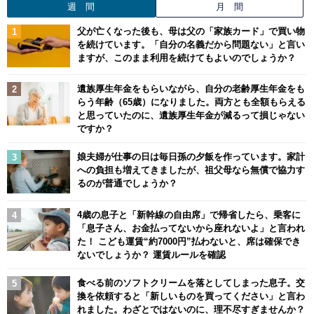
週 間
月 間
父が亡くなった後も、母は父の「家族カード」で買い物
を続けています。「自分の名義だから問題ない」と言い
ますが、このまま利用を続けてもよいのでしょうか？
遺族厚生年金をもらいながら、自分の老齢厚生年金をも
らう年齢（65歳）になりました。両方とも全額もらえる
と思っていたのに、遺族厚生年金が減るって損じゃない
ですか？
娘夫婦が仕事の日は毎日孫の夕飯を作っています。家計
への負担も増えてきましたが、祖父母なら無償で協力す
るのが普通でしょうか？
4歳の息子と「新幹線の自由席」で帰省したら、乗客に
「息子さん、お金払ってないから座れないよ」と言われ
た！ こども運賃“約7000円”払わないと、席は確保でき
ないでしょうか？ 運賃ルールを確認
食べる前のソフトクリームを落としてしまった息子。交
換を依頼すると「新しいものを買ってください」と言わ
れました。わざとではないのに、理不尽すぎませんか？