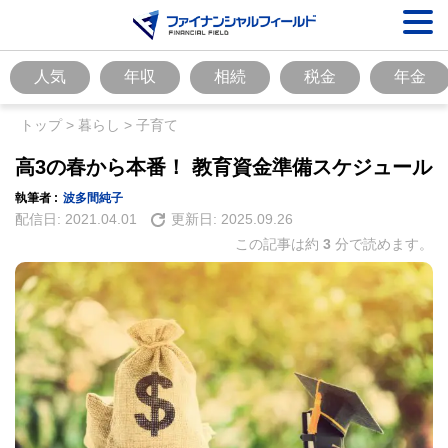
人気
年収
相続
税金
年金
トップ
>
暮らし
>
子育て
高3の春から本番！ 教育資金準備スケジュール
執筆者 :
波多間純子
配信日:
2021.04.01
更新日:
2025.09.26
この記事は約
3
分で読めます。