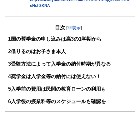
oNch2KNA
「お金しだい」の人生から「自分しだい」の人生への選択を
サポート。家計相談28年、相談件数4,000件超。家計相談と
目次
合わせて、その方の才能や適職を診断し潜在能力を高める
[
非表示
]
「咲かせようじぶん資産」をテーマに個人セッションとワー
1
国の奨学金の申し込みは高3の1学期から
クショップを開催。
http://bloomfp.com/
2
借りるのはお子さま本人
お金の知恵YouTube
3
受験方法によって入学金の納付時期が異なる
4
奨学金は入学金等の納付には使えない！
5
入学前の費用は民間の教育ローンの利用も
6
入学後の授業料等のスケジュールも確認を