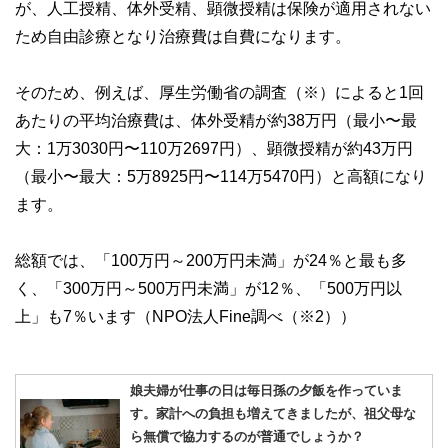
が、人工授精、体外受精、顕微授精は保険が適用されない
ため自由診療となり治療費は自費になります。
そのため、例えば、厚生労働省の調査（※）によると1回
あたりの平均治療費は、体外受精が約38万円（最小〜最
大：1万3030円〜110万2697円）、顕微授精が約43万円
（最小〜最大：5万8925円〜114万5470円）と高額になり
ます。
総額では、「100万円～200万円未満」が24％と最も多
く、「300万円～500万円未満」が12％、「500万円以
上」も7％います（NPO法人Fine調べ（※2））
娘夫婦が仕事の日は毎日孫の夕飯を作っていま
す。家計への負担も増えてきましたが、祖父母な
ら無償で協力するのが普通でしょうか？