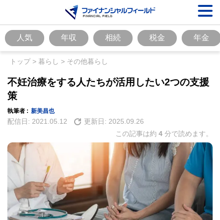
人気
年収
相続
税金
年金
トップ
>
暮らし
>
その他暮らし
不妊治療をする人たちが活用したい2つの支援
策
執筆者 :
新美昌也
配信日:
2021.05.12
更新日:
2025.09.26
この記事は約
4
分で読めます。