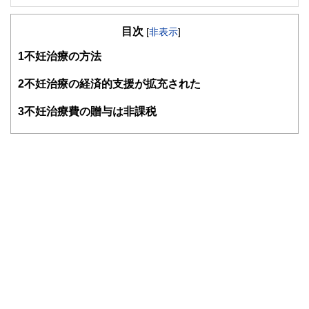
ライフプラン・キャッシュフロー分析に基づいた家計相談を
得意とする。法人営業をしていた経験から経営者からの相談
目次
が多い。教育資金、住宅購入、年金、資産運用、保険、離婚
[
非表示
]
のお金などをテーマとしたセミナーや個別相談も多数実施し
1
不妊治療の方法
ている。教育資金をテーマにした講演は延べ800校以上の高
校で実施。
また、保険や介護のお金に詳しいファイナンシャル・プラン
2
不妊治療の経済的支援が拡充された
ナーとしてテレビや新聞、雑誌の取材にも多数協力してい
る。共著に「これで安心！入院・介護のお金」（技術評論
3
不妊治療費の贈与は非課税
社）がある。
http://fp-trc.com/