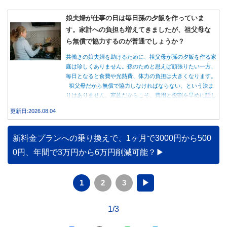
娘夫婦が仕事の日は毎日孫の夕飯を作っていま
す。家計への負担も増えてきましたが、祖父母な
ら無償で協力するのが普通でしょうか？
共働きの娘夫婦を助けるために、祖父母が孫の夕飯を作る家
庭は珍しくありません。孫のためと思えば頑張りたい一方、
毎日となると食費や光熱費、体力の負担は大きくなります。
祖父母だから無償で協力しなければならない、という決ま
りはありません。家族だからこそ、費用と役割を早めに話し
合うことが大切です。
更新日:2026.08.04
新料金プランへの乗り換えで、1ヶ月で3000円から500
0円、年間で3万円から6万円削減可能？
1
2
3
▶
1/3