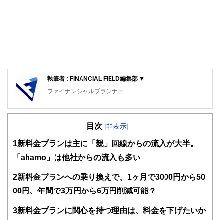
執筆者 : FINANCIAL FIELD編集部 ▼
ファイナンシャルプランナー
FinancialField編集部は、金融、経済に関する記事を、日々
の暮らしにどのような影響を与えるかという視点で、お金の
目次
知識がない方でも理解できるようわかりやすく発信していま
[
非表示
]
す。
1
新料金プランは主に「親」回線からの流入が大半。
編集部のメンバーは、ファイナンシャルプランナーの資格取
「ahamo」は他社からの流入も多い
得者を中心に「お金や暮らし」に関する書籍・雑誌の編集経
験者で構成され、企画立案から記事掲載まですべての工程に
2
新料金プランへの乗り換えで、1ヶ月で3000円から50
関わることで、読者目線のコンテンツを追求しています。
00円、年間で3万円から6万円削減可能？
FinancialFieldの特徴は、ファイナンシャルプランナー、弁
護士、税理士、宅地建物取引士、相続診断士、住宅ローンア
3
新料金プランに関心を持つ理由は、料金を下げたいか
ドバイザー、DCプランナー、公認会計士、社会保険労務