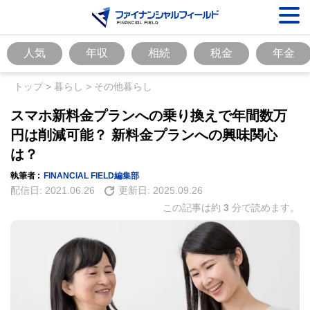
人気
年収
相続
税金
年金
トップ
>
暮らし
>
その他暮らし
スマホ新料金プランへの乗り換えで年間数万
円は削減可能？ 新料金プランへの興味関心
は？
執筆者 :
FINANCIAL FIELD編集部
配信日:
2021.06.26
更新日:
2025.09.26
この記事は約
3
分で読めます。