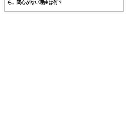
士、行政書士、投資アナリスト、キャリアコンサルタントな
ら。関心がない理由は何？
ど150名以上の有資格者を執筆者・監修者として迎え、むず
かしく感じられる年金や税金、相続、保険、ローンなどの話
をわかりやすく発信している点です。
このように編集経験豊富なメンバーと金融や経済に精通した
執筆者・監修者による執筆体制を築くことで、内容のわかり
やすさはもちろんのこと、読み応えのあるコンテンツと確か
な情報発信を実現しています。
私たちは、快適でより良い生活のアイデアを提供するお金の
コンシェルジュを目指します。