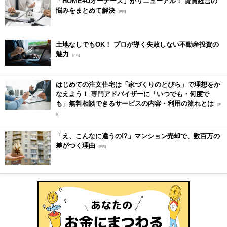
「HOME4Uオーナーズ」がリニューアル！ 賃貸経営の
悩みをまとめて解決
[PR]
土地なしでもOK！ プロが導く失敗しない不動産投資の
魅力
[PR]
はじめての注文住宅は「家づくりのとびら」で理想をか
なえよう！ 専門アドバイザーに「いつでも・何度で
も」無料相談できるサービスの内容・利用の流れとは
[P
R]
「え、こんなに違うの!?」マンション売却で、数百万の
差がつく理由
[PR]