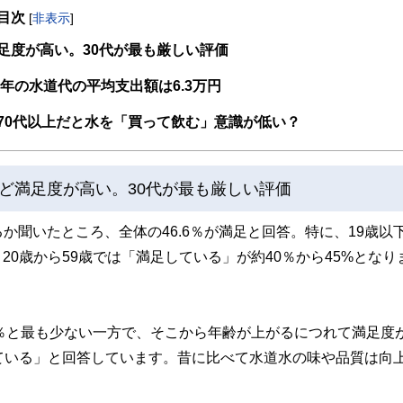
目次
[
非表示
]
取得者を中心に「お金や暮らし」に関する書籍・雑誌の編集経験者で構成され、企
線のコンテンツを追求しています。
足度が高い。30代が最も厳しい評価
ンナー、弁護士、税理士、宅地建物取引士、相続診断士、住宅ローンアドバイザー、DCプラ
年の水道代の平均支出額は6.3万円
スト、キャリアコンサルタントなど150名以上の有資格者を執筆者・監修者として
ンなどの話をわかりやすく発信している点です。
70代以上だと水を「買って飲む」意識が低い？
た執筆者・監修者による執筆体制を築くことで、内容のわかりやすさはもちろんの
ています。
ど満足度が高い。30代が最も厳しい評価
のコンシェルジュを目指します。
聞いたところ、全体の46.6％が満足と回答。特に、19歳以
20歳から59歳では「満足している」が約40％から45%となり
.6％と最も少ない一方で、そこから年齢が上がるにつれて満足度
している」と回答しています。昔に比べて水道水の味や品質は向