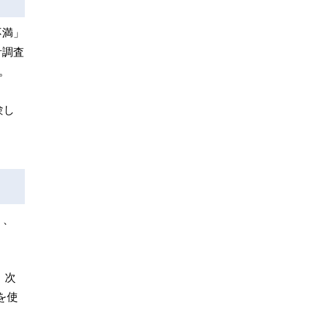
不満」
計調査
。
験し
り、
、次
を使