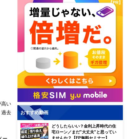
【PR】
が高い
、過去
おすすめ動画
どうしたらいい？金利上昇時代の住
宅ローン／まだ”大丈夫”と思ってい
メー
ませんか？【FP無料セミナー】