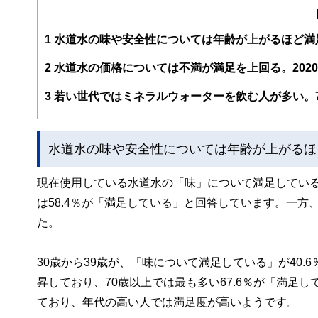
るようわかりやすく発信しています。
編集部のメンバーは、ファイナンシャルプランナーの資格
案から記事掲載まですべての工程に関わることで、読者目
1
水道水の味や安全性については年齢が上がるほど満
FinancialFieldの特徴は、ファイナンシャルプラ
2
水道水の価格については不満が満足を上回る。2020
ー、公認会計士、社会保険労務士、行政書士、投資アナリ
え、むずかしく感じられる年金や税金、相続、保険、ロー
3
若い世代ではミネラルウォーターを飲む人が多い。
このように編集経験豊富なメンバーと金融や経済に精通し
と、読み応えのあるコンテンツと確かな情報発信を実現し
水道水の味や安全性については年齢が上がるほ
私たちは、快適でより良い生活のアイデアを提供するお金
現在使用している水道水の「味」について満足しているか
は58.4％が「満足している」と回答しています。一方、
た。
30歳から39歳が、「味について満足している」が40
昇しており、70歳以上では最も多い67.6％が「満足
ており、年代の高い人では満足度が高いようです。