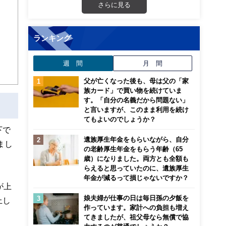
さらに見る
画立
ランキング
ンナ
迎
週 間
月 間
こ
父が亡くなった後も、母は父の「家
族カード」で買い物を続けていま
す。「自分の名義だから問題ない」
と言いますが、このまま利用を続け
てもよいのでしょうか？
下で
遺族厚生年金をもらいながら、自分
まし
の老齢厚生年金をもらう年齢（65
歳）になりました。両方とも全額も
らえると思っていたのに、遺族厚生
年金が減るって損じゃないですか？
が上
娘夫婦が仕事の日は毎日孫の夕飯を
上し
作っています。家計への負担も増え
てきましたが、祖父母なら無償で協