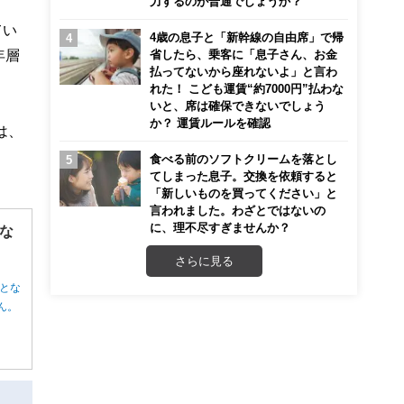
力するのが普通でしょうか？
てい
4歳の息子と「新幹線の自由席」で帰
年層
省したら、乗客に「息子さん、お金
払ってないから座れないよ」と言わ
れた！ こども運賃“約7000円”払わな
いと、席は確保できないでしょう
か？ 運賃ルールを確認
は、
食べる前のソフトクリームを落とし
てしまった息子。交換を依頼すると
「新しいものを買ってください」と
言われました。わざとではないの
に、理不尽すぎませんか？
な
さらに見る
とな
ん。