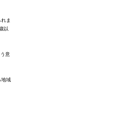
られま
9歳以
いう意
る地域