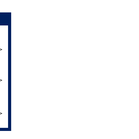
＞
＞
＞