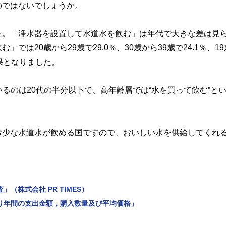
のではないでしょうか。
た。「浄水器を設置して水道水を飲む」は年代で大きな差は見
は20歳から29歳で29.0％、30歳から39歳で24.1％、1
結果となりました。
いるのは20代の半分以下で、高年齢層では“水を買って飲む”と
希少な水道水が飲める国ですので、おいしい水を供給してくれ
」（株式会社 PR TIMES）
たり年間の支出金額，購入数量及び平均価格」