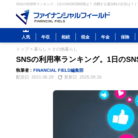
SNSの利用率ランキング。1日のSNS利用時間は？ 消費する通信料の目安は？ 
人気
年収
相続
税金
年金
保険
トップ
>
暮らし
>
その他暮らし
SNSの利用率ランキング。1日のS
執筆者 :
FINANCIAL FIELD編集部
配信日:
2021.06.29
更新日:
2025.09.26