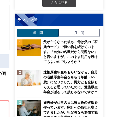
解でき
さらに見る
画立
ランキング
ンナ
週 間
月 間
迎
父が亡くなった後も、母は父の「家
族カード」で買い物を続けていま
こ
す。「自分の名義だから問題ない」
と言いますが、このまま利用を続け
てもよいのでしょうか？
遺族厚生年金をもらいながら、自分
の調
の老齢厚生年金をもらう年齢（65
歳）になりました。両方とも全額も
らえると思っていたのに、遺族厚生
年金が減るって損じゃないですか？
娘夫婦が仕事の日は毎日孫の夕飯を
作っています。家計への負担も増え
てきましたが、祖父母なら無償で協