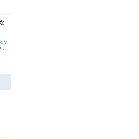
な
とな
ん。