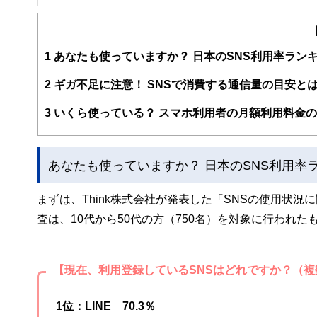
FinancialField編集部は、金融、経済に関する記
るようわかりやすく発信しています。
編集部のメンバーは、ファイナンシャルプランナーの資格
案から記事掲載まですべての工程に関わることで、読者目
1
あなたも使っていますか？ 日本のSNS利用率ラン
FinancialFieldの特徴は、ファイナンシャルプラ
2
ギガ不足に注意！ SNSで消費する通信量の目安と
ー、公認会計士、社会保険労務士、行政書士、投資アナリ
え、むずかしく感じられる年金や税金、相続、保険、ロー
3
いくら使っている？ スマホ利用者の月額利用料金
このように編集経験豊富なメンバーと金融や経済に精通し
と、読み応えのあるコンテンツと確かな情報発信を実現し
あなたも使っていますか？ 日本のSNS利用率
私たちは、快適でより良い生活のアイデアを提供するお金
まずは、Think株式会社が発表した「SNSの使用状
査は、10代から50代の方（750名）を対象に行われた
【現在、利用登録しているSNSはどれですか？（複
1位：LINE 70.3％