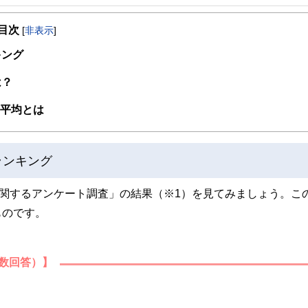
事を、日々の暮らしにどのような影響を与えるかという視点で、お金の知識がない方でも理
目次
[
非表示
]
取得者を中心に「お金や暮らし」に関する書籍・雑誌の編集経験者で構成され、企
線のコンテンツを追求しています。
キング
ンナー、弁護士、税理士、宅地建物取引士、相続診断士、住宅ローンアドバイザー、DCプラ
は？
スト、キャリアコンサルタントなど150名以上の有資格者を執筆者・監修者として
ンなどの話をわかりやすく発信している点です。
の平均とは
た執筆者・監修者による執筆体制を築くことで、内容のわかりやすさはもちろんの
ています。
ランキング
のコンシェルジュを目指します。
況に関するアンケート調査」の結果（※1）を見てみましょう。こ
ものです。
数回答）】