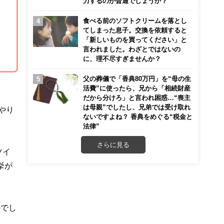
力するのが普通でしょうか？
食べる前のソフトクリームを落とし
てしまった息子。交換を依頼すると
「新しいものを買ってください」と
言われました。わざとではないの
に、理不尽すぎませんか？
父の葬儀で「香典80万円」を“母の生
活費”に使ったら、兄から「相続財産
だから分けろ」と言われ困惑…“喪主
は母親”でしたし、兄弟では受け取れ
やり
ないですよね？ 香典をめぐる“税金と
法律”
さらに見る
ツイ
挙が
のでし