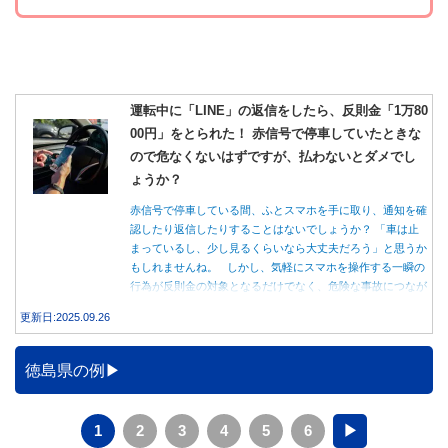
運転中に「LINE」の返信をしたら、反則金「1万80
00円」をとられた！ 赤信号で停車していたときな
ので危なくないはずですが、払わないとダメでし
ょうか？
赤信号で停車している間、ふとスマホを手に取り、通知を確
認したり返信したりすることはないでしょうか？ 「車は止
まっているし、少し見るくらいなら大丈夫だろう」と思うか
もしれませんね。 しかし、気軽にスマホを操作する一瞬の
行為が反則金の対象となるだけでなく、危険な事故につなが
る可能性もあります。本記事では、赤信号で停車中のスマホ
更新日:2025.09.26
操作が違反になる事例や、反則金の支払い義務について詳し
く解説します。
徳島県の例
1
2
3
4
5
6
▶