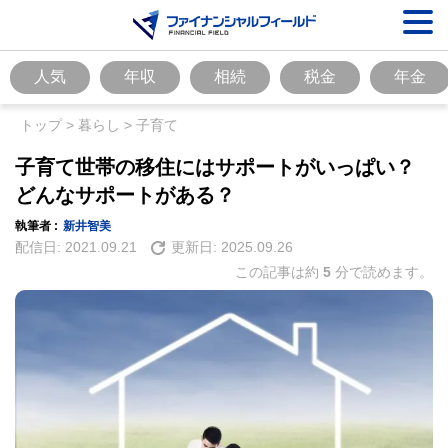
人気
年収
相続
税金
年金
トップ
>
暮らし
>
子育て
子育て世帯の移住にはサポートがいっぱい？
どんなサポートがある？
執筆者 :
新井智美
配信日:
2021.09.21
更新日:
2025.09.26
この記事は約
5
分で読めます。