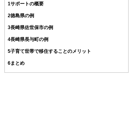
・DC(確定拠出年金)プランナー
1
サポートの概要
・住宅ローンアドバイザー
・証券外務員
2
徳島県の例
マネーコンサルタントとしての個人向け相談、NISA・
iDeCoをはじめとした運用にまつわ
3
長崎県佐世保市の例
るセミナー講師のほか、金融メディアへの執筆および監修に
携わっている。現在年間200本
4
長崎県長与町の例
以上の執筆・監修をこなしており、これまでの執筆・監修実
績は3,500本を超える。
5
子育て世帯で移住することのメリット
6
まとめ