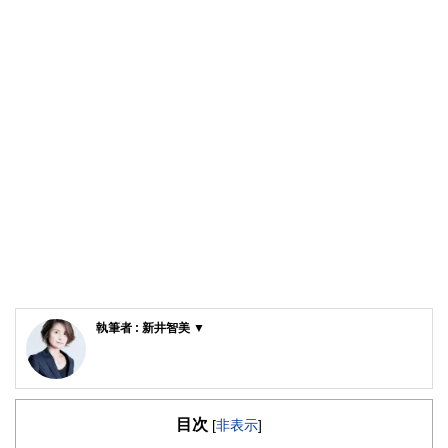
執筆者 : 新井智美 ▼
新井智美/トータルマネーコンサルタント
公式サイト：
https://marron-financial.com/
（保有資格）
・１級ファイナンシャル・プランニング技能士
目次
[
非表示
]
・CFP®